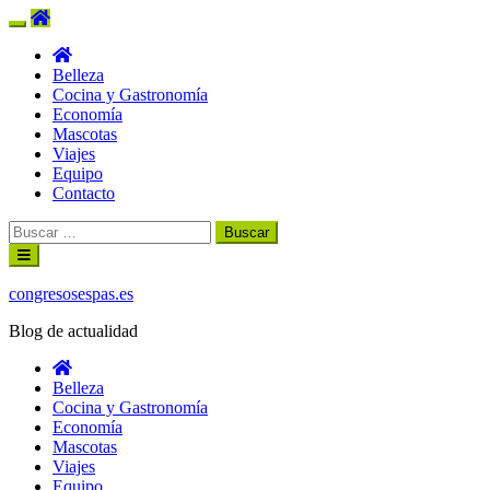
Belleza
Cocina y Gastronomía
Economía
Mascotas
Viajes
Equipo
Contacto
Buscar:
Ir
al
contenido
congresosespas.es
Blog de actualidad
Belleza
Cocina y Gastronomía
Economía
Mascotas
Viajes
Equipo