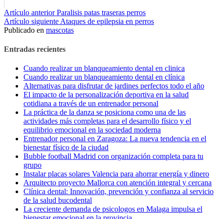
Seguir
Artículo anterior
Paralisis patas traseras perros
Artículo siguiente
Ataques de epilepsia en perros
leyendo
Publicado en
mascotas
Entradas recientes
Cuando realizar un blanqueamiento dental en clinica
Cuando realizar un blanqueamiento dental en clínica
Alternativas para disfrutar de jardines perfectos todo el año
El impacto de la personalización deportiva en la salud
cotidiana a través de un entrenador personal
La práctica de la danza se posiciona como una de las
actividades más completas para el desarrollo físico y el
equilibrio emocional en la sociedad moderna
Entrenador personal en Zaragoza: La nueva tendencia en el
bienestar físico de la ciudad
Bubble football Madrid con organización completa para tu
grupo
Instalar placas solares Valencia para ahorrar energía y dinero
Arquitecto proyecto Mallorca con atención integral y cercana
Clínica dental: Innovación, prevención y confianza al servicio
de la salud bucodental
La creciente demanda de psicologos en Malaga impulsa el
bienestar emocional en la provincia