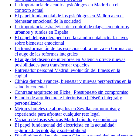
La importancia de acudir a psicólogos en Madrid en el
contexto actual
El papel fundamental de los psicólogos en Mallorca en el
bienestar emocional de la sociedad
La importancia estratégica del control de plagas en entornos
urbanos y rurales en España
El papel del psicoterapeuta en la salud mental actual: claves
sobre bienestar emocional
La transformación de los espacios cobra fuerza en Girona con
el auge de las reformas integrales
El auge del diseño de interiores en Valencia ofrece nuevas
posibilidades para transformar espacios
Entrenador personal Madrid: evolución del fitness en la
capital
Clínica dental: avances, bienestar y nuevas perspectivas en la
salud bucodental
Contratar arquitecto en Elche | Presupuesto sin compromiso
Estudio de arquitectura e interiorismo | Diseño integral y
personalizado
Mejores bufetes de abogados en Sevilla: compromiso y
experiencia para afrontar cualquier reto legal
Vaciado de fosas sépticas Madrid rápido y económico
El papel fundamental del electricista en la actualidad:
seguridad, tecnología y sostenibilidad
Distribuidor de lana de acero: Claves y actualidad en el sector