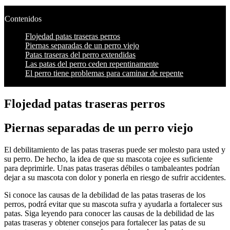
Contenidos
Flojedad patas traseras perros
Piernas separadas de un perro viejo
Patas traseras del perro extendidas
Las patas del perro ceden repentinamente
El perro tiene problemas para caminar de repente
Flojedad patas traseras perros
Piernas separadas de un perro viejo
El debilitamiento de las patas traseras puede ser molesto para usted y
su perro. De hecho, la idea de que su mascota cojee es suficiente
para deprimirle. Unas patas traseras débiles o tambaleantes podrían
dejar a su mascota con dolor y ponerla en riesgo de sufrir accidentes.
Si conoce las causas de la debilidad de las patas traseras de los
perros, podrá evitar que su mascota sufra y ayudarla a fortalecer sus
patas. Siga leyendo para conocer las causas de la debilidad de las
patas traseras y obtener consejos para fortalecer las patas de su