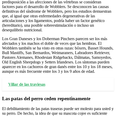
predisposición a las afecciones de las vértebras se consideran
factores para el desarrollo de Wobblers. Se desconocen las causas
definitivas del síndrome de Wobblers, pero los estudios demuestran
que, al igual que otras enfermedades degenerativas de las
articulaciones y los ligamentos, podría haber un factor genético
(hereditario), una posible sobreestimulación o incluso un
desequilibrio nutricional.
Los Gran Daneses y los Doberman Pinchers parecen ser los más
afectados y los machos el doble de veces que las hembras. El
Wobblers también se ha visto en otras razas: bóxers, Basset Hounds,
Bull Mastiffs, San Bernardos, Weimaraners, Labradores Retriever,
Pastores Alemanes, Rhodesian Ridgebacks, Dálmatas, Samoyedos,
Old English Sheepdogs y Setters Irlandeses. Los síntomas pueden
aparecer en los cachorros de gran danés entre los 10 y los 18 meses,
aunque es más frecuente entre los 3 y los 9 años de edad.
Villar de las traviesas
Las patas del perro ceden repentinamente
El debilitamiento de las patas traseras puede ser molesto para usted y
su perro. De hecho, la idea de que su mascota cojee es suficiente