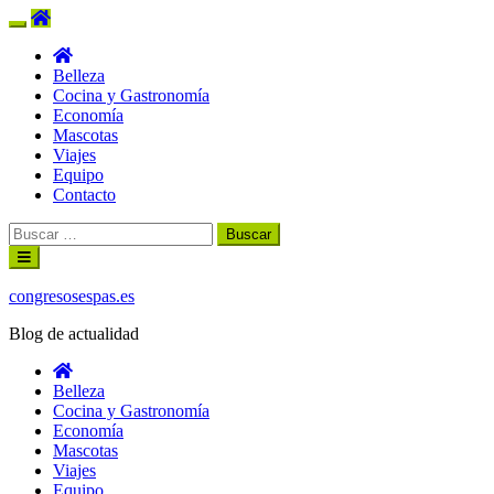
Belleza
Cocina y Gastronomía
Economía
Mascotas
Viajes
Equipo
Contacto
Buscar:
Ir
al
contenido
congresosespas.es
Blog de actualidad
Belleza
Cocina y Gastronomía
Economía
Mascotas
Viajes
Equipo