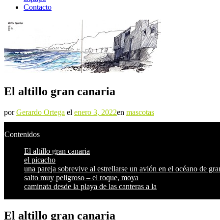
Contacto
El altillo gran canaria
por
Gerardo Ortega
el
enero 3, 2022
en
mascotas
Contenidos
El altillo gran canaria
el picacho
una pareja sobrevive al estrellarse un avión en el océano de gra
salto muy peligroso – el roque, moya
caminata desde la playa de las canteras a la
El altillo gran canaria