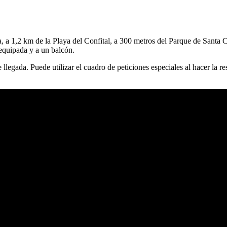
a, a 1,2 km de la Playa del Confital, a 300 metros del Parque de Santa
equipada y a un balcón.
e llegada. Puede utilizar el cuadro de peticiones especiales al hacer la 