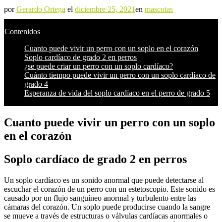
por
Gerardo Ortega
el
diciembre 25, 2021
en
mascotas
Contenidos
Cuanto puede vivir un perro con un soplo en el corazón
Soplo cardíaco de grado 2 en perros
¿se puede criar un perro con un soplo cardíaco?
Cuánto tiempo puede vivir un perro con un soplo cardíaco de
grado 4
Esperanza de vida del soplo cardíaco en el perro de grado 5
Cuanto puede vivir un perro con un soplo
en el corazón
Soplo cardíaco de grado 2 en perros
Un soplo cardíaco es un sonido anormal que puede detectarse al
escuchar el corazón de un perro con un estetoscopio. Este sonido es
causado por un flujo sanguíneo anormal y turbulento entre las
cámaras del corazón. Un soplo puede producirse cuando la sangre
se mueve a través de estructuras o válvulas cardíacas anormales o