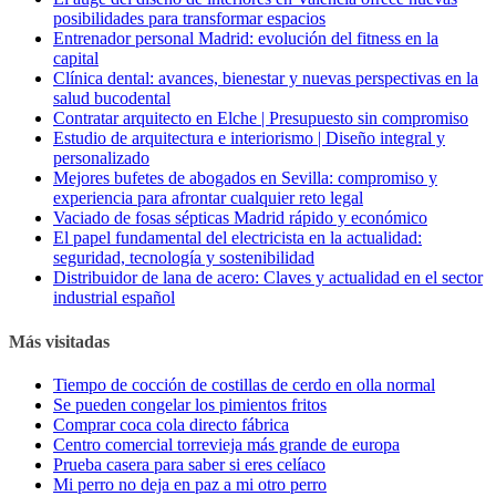
posibilidades para transformar espacios
Entrenador personal Madrid: evolución del fitness en la
capital
Clínica dental: avances, bienestar y nuevas perspectivas en la
salud bucodental
Contratar arquitecto en Elche | Presupuesto sin compromiso
Estudio de arquitectura e interiorismo | Diseño integral y
personalizado
Mejores bufetes de abogados en Sevilla: compromiso y
experiencia para afrontar cualquier reto legal
Vaciado de fosas sépticas Madrid rápido y económico
El papel fundamental del electricista en la actualidad:
seguridad, tecnología y sostenibilidad
Distribuidor de lana de acero: Claves y actualidad en el sector
industrial español
Más visitadas
Tiempo de cocción de costillas de cerdo en olla normal
Se pueden congelar los pimientos fritos
Comprar coca cola directo fábrica
Centro comercial torrevieja más grande de europa
Prueba casera para saber si eres celíaco
Mi perro no deja en paz a mi otro perro