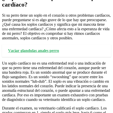
cardíaco?
Si su perro tiene un soplo en el corazón u otros problemas cardíacos,
puede preguntarse si es algo grave de lo que hay que preocuparse.
¿Qué causa los soplos cardíacos y significa que mi mascota tiene
una enfermedad cardíaca? ¿Cómo afecta esto a la esperanza de vida
de mi perro? El objetivo es comprobar si hay ritmos cardíacos
anormales, soplos cardíacos y otros posibles.
Vaciar glandulas anales perro
Un soplo cardíaco no es una enfermedad real o una indicación de
que su perro tiene una enfermedad del corazón, aunque puede ser
una bandera roja. Es un sonido anormal que se produce durante el
flujo sanguíneo. Es un sonido “swooshing” que ocurre entre los
sonidos normales “lub-dub”. El soplo es una vibración o cambio en
los latidos normales del corazón. Puede indicar la presencia de una
anomalía estructural del corazón, o puede apuntar a una enfermedad
cardíaca. Por eso es importante un examen exhaustivo con pruebas
de diagnóstico cuando su veterinario identifica un soplo cardíaco.
Durante el examen, su veterinario calificará el soplo cardíaco. Los
grados comienzan en 1, siendo el soplo más leve, hasta 6 como el