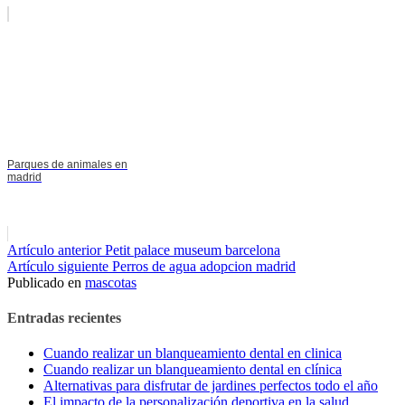
Parques de animales en
madrid
Seguir
Artículo anterior
Petit palace museum barcelona
Artículo siguiente
Perros de agua adopcion madrid
leyendo
Publicado en
mascotas
Entradas recientes
Cuando realizar un blanqueamiento dental en clinica
Cuando realizar un blanqueamiento dental en clínica
Alternativas para disfrutar de jardines perfectos todo el año
El impacto de la personalización deportiva en la salud