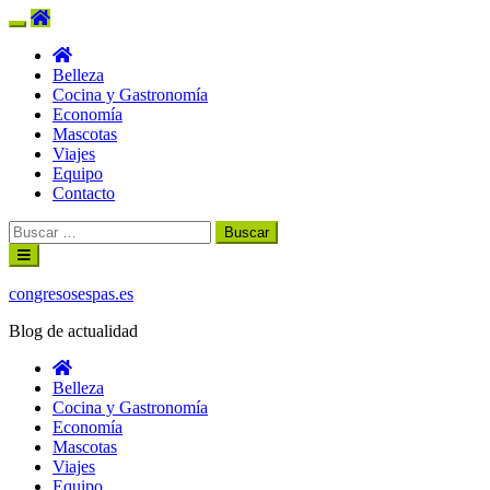
Belleza
Cocina y Gastronomía
Economía
Mascotas
Viajes
Equipo
Contacto
Buscar:
Ir
al
contenido
congresosespas.es
Blog de actualidad
Belleza
Cocina y Gastronomía
Economía
Mascotas
Viajes
Equipo