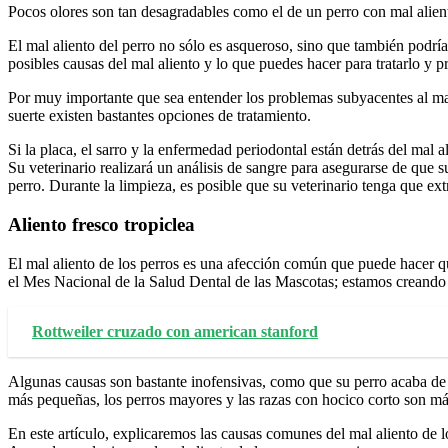
Pocos olores son tan desagradables como el de un perro con mal aliento
El mal aliento del perro no sólo es asqueroso, sino que también podrí
posibles causas del mal aliento y lo que puedes hacer para tratarlo y p
Por muy importante que sea entender los problemas subyacentes al mal
suerte existen bastantes opciones de tratamiento.
Si la placa, el sarro y la enfermedad periodontal están detrás del mal 
Su veterinario realizará un análisis de sangre para asegurarse de que s
perro. Durante la limpieza, es posible que su veterinario tenga que ex
Aliento fresco tropiclea
El mal aliento de los perros es una afección común que puede hacer 
el Mes Nacional de la Salud Dental de las Mascotas; estamos creando c
Rottweiler cruzado con american stanford
Algunas causas son bastante inofensivas, como que su perro acaba de 
más pequeñas, los perros mayores y las razas con hocico corto son más
En este artículo, explicaremos las causas comunes del mal aliento de l