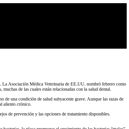
rro. La Asociación Médica Veterinaria de EE.UU. nombró febrero como
s, muchas de las cuales están relacionadas con la salud dental.
gno de una condición de salud subyacente grave. Aunque las razas de
l aliento crónico.
sejos de prevención y las opciones de tratamiento disponibles.
e bacterias, la placa promueve el crecimiento de las bacterias “malas”