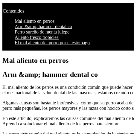
Contenidos
Mal aliento en perros
Arm &amp; hammer dental co
Perro sureño de menta julepe
Aliento fresco tropiclea
El mal aliento del perro por el estómago
Mal aliento en perros
Arm &amp; hammer dental co
El mal aliento de los perros es una condición común que puede hacer
el mes nacional de la salud dental de las mascotas; estamos creando co
Algunas causas son bastante inofensivas, como que su perro acaba de 
perro más pequeñas, los perros mayores y las razas con hocico corto s
En este artículo, explicaremos las causas comunes del mal aliento de l
Aprenda a solucionar el mal aliento de los perros para siempre.
La causa más común del mal aliento es la acumulación de bacterias en 