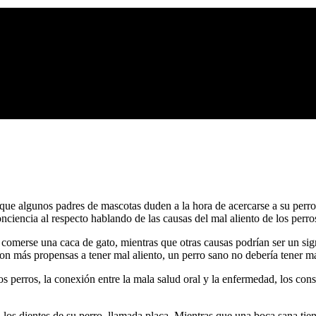
 que algunos padres de mascotas duden a la hora de acercarse a su pe
nciencia al respecto hablando de las causas del mal aliento de los perro
comerse una caca de gato, mientras que otras causas podrían ser un si
on más propensas a tener mal aliento, un perro sano no debería tener ma
os perros, la conexión entre la mala salud oral y la enfermedad, los con
los dientes de su perro, llamada placa. Mientras que una boca sana tien