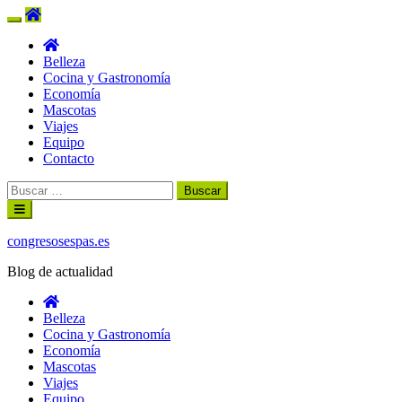
Belleza
Cocina y Gastronomía
Economía
Mascotas
Viajes
Equipo
Contacto
Buscar:
Ir
al
contenido
congresosespas.es
Blog de actualidad
Belleza
Cocina y Gastronomía
Economía
Mascotas
Viajes
Equipo