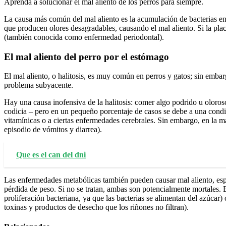
Aprenda a solucionar el mal aliento de los perros para siempre.
La causa más común del mal aliento es la acumulación de bacterias en 
que producen olores desagradables, causando el mal aliento. Si la placa
(también conocida como enfermedad periodontal).
El mal aliento del perro por el estómago
El mal aliento, o halitosis, es muy común en perros y gatos; sin embar
problema subyacente.
Hay una causa inofensiva de la halitosis: comer algo podrido u oloro
codicia – pero en un pequeño porcentaje de casos se debe a una condi
vitamínicas o a ciertas enfermedades cerebrales. Sin embargo, en la 
episodio de vómitos y diarrea).
Que es el can del dni
Las enfermedades metabólicas también pueden causar mal aliento, espe
pérdida de peso. Si no se tratan, ambas son potencialmente mortales. En
proliferación bacteriana, ya que las bacterias se alimentan del azúcar)
toxinas y productos de desecho que los riñones no filtran).