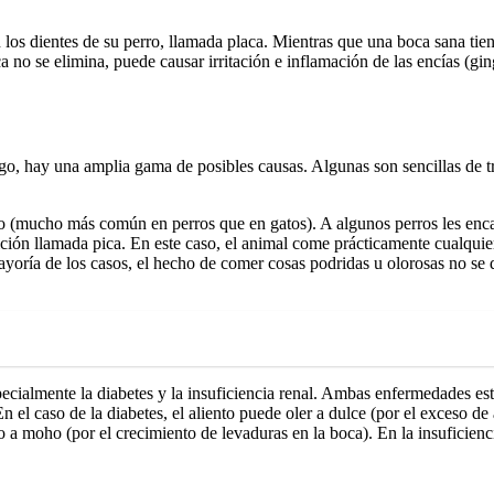
los dientes de su perro, llamada placa. Mientras que una boca sana tien
 no se elimina, puede causar irritación e inflamación de las encías (gin
go, hay una amplia gama de posibles causas. Algunas son sencillas de tra
so (mucho más común en perros que en gatos). A algunos perros les enca
ción llamada pica. En este caso, el animal come prácticamente cualquier
mayoría de los casos, el hecho de comer cosas podridas u olorosas no 
cialmente la diabetes y la insuficiencia renal. Ambas enfermedades est
 el caso de la diabetes, el aliento puede oler a dulce (por el exceso de 
 o a moho (por el crecimiento de levaduras en la boca). En la insuficienc