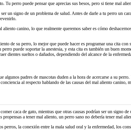
. Tu perro puede pensar que aprecias sus besos, pero si tiene mal alient
a ser un signo de un problema de salud. Antes de darle a tu perro un c
revenirlo.
 aliento canino, lo que realmente queremos saber es cómo deshacernos 
aliento de su perro, lo mejor que puede hacer es programar una cita con s
u perro puede soportar la anestesia, y esta cita es también un buen mome
traer dientes sueltos o dañados, dependiendo del alcance de la enfermed
que algunos padres de mascotas duden a la hora de acercarse a su per
onciencia al respecto hablando de las causas del mal aliento canino, mu
comer caca de gato, mientras que otras causas podrían ser un signo de
 propensas a tener mal aliento, un perro sano no debería tener mal alie
os perros, la conexión entre la mala salud oral y la enfermedad, los con