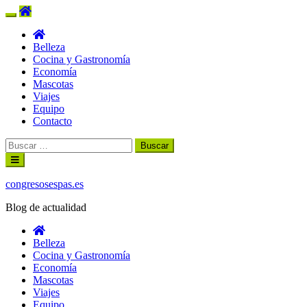
Belleza
Cocina y Gastronomía
Economía
Mascotas
Viajes
Equipo
Contacto
Buscar:
Ir
al
contenido
congresosespas.es
Blog de actualidad
Belleza
Cocina y Gastronomía
Economía
Mascotas
Viajes
Equipo