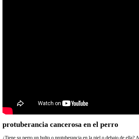
protuberancia cancerosa en el perro
¿Tiene su perro un bulto o protuberancia en la piel o debajo de ella