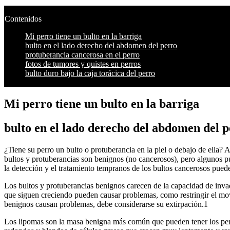
Contenidos
Mi perro tiene un bulto en la barriga
bulto en el lado derecho del abdomen del perro
protuberancia cancerosa en el perro
fotos de tumores y quistes en perros
bulto duro bajo la caja torácica del perro
Mi perro tiene un bulto en la barriga
bulto en el lado derecho del abdomen del 
¿Tiene su perro un bulto o protuberancia en la piel o debajo de ella
bultos y protuberancias son benignos (no cancerosos), pero algunos p
la detección y el tratamiento tempranos de los bultos cancerosos pued
Los bultos y protuberancias benignos carecen de la capacidad de invad
que siguen creciendo pueden causar problemas, como restringir el movim
benignos causan problemas, debe considerarse su extirpación.1
Los lipomas son la masa benigna más común que pueden tener los perr