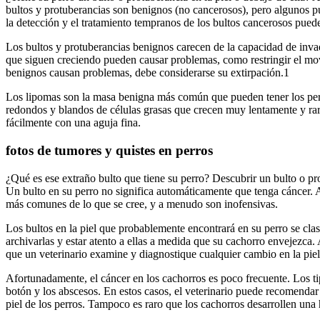
bultos y protuberancias son benignos (no cancerosos), pero algunos p
la detección y el tratamiento tempranos de los bultos cancerosos pued
Los bultos y protuberancias benignos carecen de la capacidad de invad
que siguen creciendo pueden causar problemas, como restringir el movim
benignos causan problemas, debe considerarse su extirpación.1
Los lipomas son la masa benigna más común que pueden tener los perr
redondos y blandos de células grasas que crecen muy lentamente y rar
fácilmente con una aguja fina.
fotos de tumores y quistes en perros
¿Qué es ese extraño bulto que tiene su perro? Descubrir un bulto o pr
Un bulto en su perro no significa automáticamente que tenga cáncer. Au
más comunes de lo que se cree, y a menudo son inofensivas.
Los bultos en la piel que probablemente encontrará en su perro se cl
archivarlas y estar atento a ellas a medida que su cachorro envejezca
que un veterinario examine y diagnostique cualquier cambio en la piel 
Afortunadamente, el cáncer en los cachorros es poco frecuente. Los t
botón y los abscesos. En estos casos, el veterinario puede recomenda
piel de los perros. Tampoco es raro que los cachorros desarrollen una