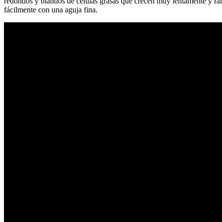
redondos y blandos de células grasas que crecen muy lentamente y rar
fácilmente con una aguja fina.