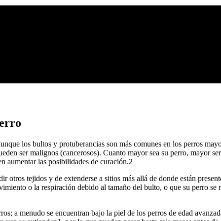
perro
? Aunque los bultos y protuberancias son más comunes en los perros mayo
ueden ser malignos (cancerosos). Cuanto mayor sea su perro, mayor ser
en aumentar las posibilidades de curación.2
ir otros tejidos y de extenderse a sitios más allá de donde están prese
iento o la respiración debido al tamaño del bulto, o que su perro se ra
os; a menudo se encuentran bajo la piel de los perros de edad avanzad