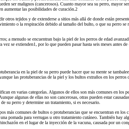
ueden ser malignos (cancerosos). Cuanto mayor sea su perro, mayor ser
en aumentar las posibilidades de curación.2
ir otros tejidos y de extenderse a sitios más allá de donde están prese
iento o la respiración debido al tamaño del bulto, o que su perro se ra
os; a menudo se encuentran bajo la piel de los perros de edad avanzad
a vez se extienden1, por lo que pueden pasar hasta seis meses antes d
otuberancia en la piel de su perro puede hacer que su mente se tambalee
nque las protuberancias de la piel y los bultos extraños en los perros 
asifican en varias categorías. Algunos de ellos son más comunes en los
. Aunque algunas de ellas no son cancerosas, otras pueden estar causada
de su perro y determine un tratamiento, si es necesario.
ipos más comunes de bultos o protuberancias que se encuentran en los c
r una pomada para verrugas u otro tratamiento cutáneo. También hay alg
 hinchazón en el lugar de la inyección de la vacuna, causada por un con