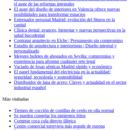
el auge de las reformas integrales
El auge del diseño de interiores en Valencia ofrece nuevas
posibilidades para transformar espacios
Entrenador personal Madrid: evolución del fitness en la
capital
Clínica dental: avances, bienestar y nuevas perspectivas en la
salud bucodental
Contratar arquitecto en Elche | Presupuesto sin compromiso
Estudio de arquitectura e interiorismo | Diseño integral y
personalizado
Mejores bufetes de abogados en Sevilla: compromiso y
experiencia para afrontar cualquier reto legal
Vaciado de fosas sépticas Madrid rápido y económico
El papel fundamental del electricista en la actualidad:
seguridad, tecnología y sostenibilidad
Distribuidor de lana de acero: Claves y actualidad en el sector
industrial español
Más visitadas
Tiempo de cocción de costillas de cerdo en olla normal
Se pueden congelar los pimientos fritos
Comprar coca cola directo fábrica
Centro comercial torrevieja más grande de europa