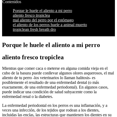
Contenidos
Porque le huele el aliento a mi perro
aliento fresco tropiclea
mal aliento del perro por el estómago
el aliento de los perros huele a animal muerto
tropiclean fresh breath dro
Porque le huele el aliento a mi perro
aliento fresco tropiclea
Mientras que comer caca o meterse en alguna comida vieja en el
cubo de la basura puede conllevar algunos olores asquerosos, el mal
aliento de tu perro -los veterinarios lo llaman halitosis- es
posiblemente el resultado de una enfermedad dental (o más
exactamente, de una enfermedad periodontal). En algunos casos,
puede indicar una condición de salud subyacente como la
enfermedad renal o la diabetes.
La enfermedad periodontal en los perros es una inflamación, y a
veces una infección, de los tejidos que rodean a los dientes,
incluidas las encías, las estructuras que mantienen los dientes en su