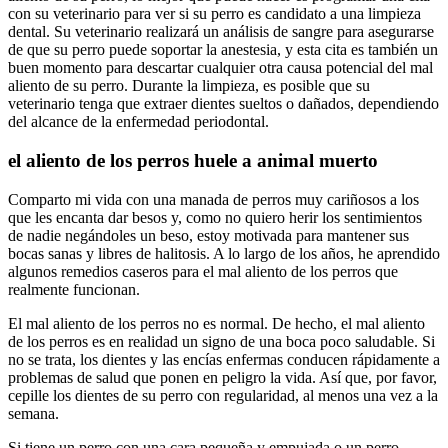
con su veterinario para ver si su perro es candidato a una limpieza
dental. Su veterinario realizará un análisis de sangre para asegurarse
de que su perro puede soportar la anestesia, y esta cita es también un
buen momento para descartar cualquier otra causa potencial del mal
aliento de su perro. Durante la limpieza, es posible que su
veterinario tenga que extraer dientes sueltos o dañados, dependiendo
del alcance de la enfermedad periodontal.
el aliento de los perros huele a animal muerto
Comparto mi vida con una manada de perros muy cariñosos a los
que les encanta dar besos y, como no quiero herir los sentimientos
de nadie negándoles un beso, estoy motivada para mantener sus
bocas sanas y libres de halitosis. A lo largo de los años, he aprendido
algunos remedios caseros para el mal aliento de los perros que
realmente funcionan.
El mal aliento de los perros no es normal. De hecho, el mal aliento
de los perros es en realidad un signo de una boca poco saludable. Si
no se trata, los dientes y las encías enfermas conducen rápidamente a
problemas de salud que ponen en peligro la vida. Así que, por favor,
cepille los dientes de su perro con regularidad, al menos una vez a la
semana.
Si tiene un perro con una cara pequeña y empujada o un perro