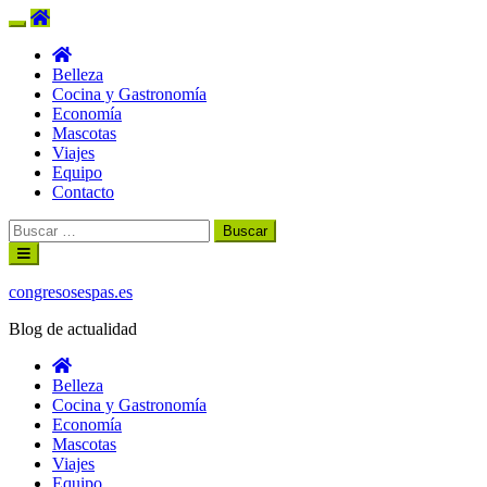
Belleza
Cocina y Gastronomía
Economía
Mascotas
Viajes
Equipo
Contacto
Buscar:
Ir
al
contenido
congresosespas.es
Blog de actualidad
Belleza
Cocina y Gastronomía
Economía
Mascotas
Viajes
Equipo