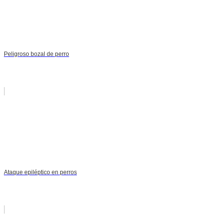
Peligroso bozal de perro
Ataque epiléptico en perros