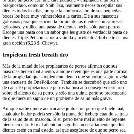
braquicéfalo, como un Shih Tzu, realmente necesita cepillar sus
dientes todos los días, porque la conformación de sus pequeñas
bocas los hace muy vulnerables a la caries. Dé a sus mascotas
golosinas para que asocien la tortura de los dientes con sabrosas
golosinas, y utilice una pasta de dientes hecha sólo para perros.
Escoge una pasta con un sabor que les guste de verdad: la pasta de
dientes Triple-Pet con sabor a vainilla y aceite de árbol de té es una
gran opción (6,23 $, Chewy).
tropiclean fresh breath dro
Más de la mitad de los propietarios de perros afirman que sus
mascotas tienen mal aliento, aunque creen que es una parte normal
de la propiedad que simplemente tienen que soportar, según revela
una encuesta de OnePoll.com. También se descubrió que sólo uno
de cada 10 propietarios de perros ha buscado consejo veterinario
sobre el aliento de su perro, y sólo una quinta parte se preocuparía
de que fuera un signo de un problema de salud más grave.
Aunque nadie quiere acurrucarse junto a un perro que huele mal,
cualquier hedor podría ser sólo la punta del iceberg cuando se trata
de la salud de su mascota. Si su perro tiene mal aliento de repente,
piense en ello. El mal aliento no significa necesariamente que los
dientes estén en mal estado, así que asegúrese de que su perro sea