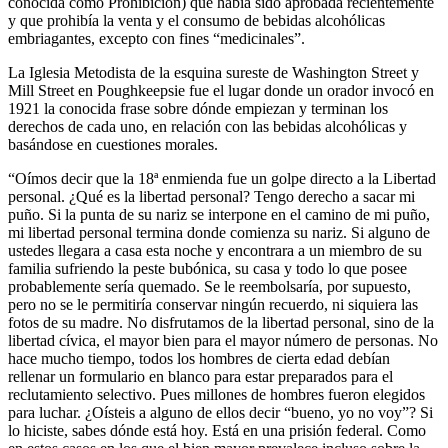
conocida como Prohibición) que había sido aprobada recientemente
y que prohibía la venta y el consumo de bebidas alcohólicas
embriagantes, excepto con fines “medicinales”.
La Iglesia Metodista de la esquina sureste de Washington Street y
Mill Street en Poughkeepsie fue el lugar donde un orador invocó en
1921 la conocida frase sobre dónde empiezan y terminan los
derechos de cada uno, en relación con las bebidas alcohólicas y
basándose en cuestiones morales.
“Oímos decir que la 18ª enmienda fue un golpe directo a la Libertad
personal. ¿Qué es la libertad personal? Tengo derecho a sacar mi
puño. Si la punta de su nariz se interpone en el camino de mi puño,
mi libertad personal termina donde comienza su nariz. Si alguno de
ustedes llegara a casa esta noche y encontrara a un miembro de su
familia sufriendo la peste bubónica, su casa y todo lo que posee
probablemente sería quemado. Se le reembolsaría, por supuesto,
pero no se le permitiría conservar ningún recuerdo, ni siquiera las
fotos de su madre. No disfrutamos de la libertad personal, sino de la
libertad cívica, el mayor bien para el mayor número de personas. No
hace mucho tiempo, todos los hombres de cierta edad debían
rellenar un formulario en blanco para estar preparados para el
reclutamiento selectivo. Pues millones de hombres fueron elegidos
para luchar. ¿Oísteis a alguno de ellos decir “bueno, yo no voy”? Si
lo hiciste, sabes dónde está hoy. Está en una prisión federal. Como