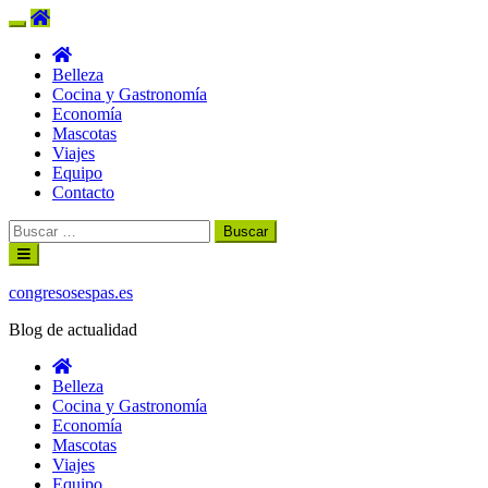
Belleza
Cocina y Gastronomía
Economía
Mascotas
Viajes
Equipo
Contacto
Buscar:
Ir
al
contenido
congresosespas.es
Blog de actualidad
Belleza
Cocina y Gastronomía
Economía
Mascotas
Viajes
Equipo