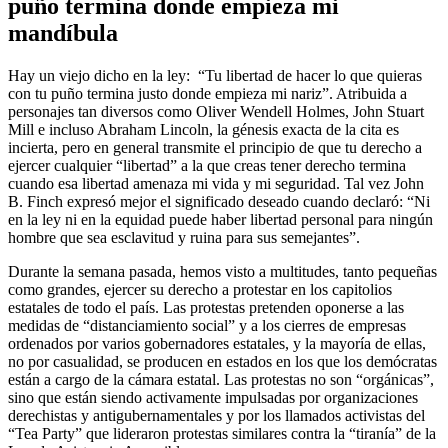
puño termina donde empieza mi
mandíbula
Hay un viejo dicho en la ley: “Tu libertad de hacer lo que quieras
con tu puño termina justo donde empieza mi nariz”. Atribuida a
personajes tan diversos como Oliver Wendell Holmes, John Stuart
Mill e incluso Abraham Lincoln, la génesis exacta de la cita es
incierta, pero en general transmite el principio de que tu derecho a
ejercer cualquier “libertad” a la que creas tener derecho termina
cuando esa libertad amenaza mi vida y mi seguridad. Tal vez John
B. Finch expresó mejor el significado deseado cuando declaró: “Ni
en la ley ni en la equidad puede haber libertad personal para ningún
hombre que sea esclavitud y ruina para sus semejantes”.
Durante la semana pasada, hemos visto a multitudes, tanto pequeñas
como grandes, ejercer su derecho a protestar en los capitolios
estatales de todo el país. Las protestas pretenden oponerse a las
medidas de “distanciamiento social” y a los cierres de empresas
ordenados por varios gobernadores estatales, y la mayoría de ellas,
no por casualidad, se producen en estados en los que los demócratas
están a cargo de la cámara estatal. Las protestas no son “orgánicas”,
sino que están siendo activamente impulsadas por organizaciones
derechistas y antigubernamentales y por los llamados activistas del
“Tea Party” que lideraron protestas similares contra la “tiranía” de la