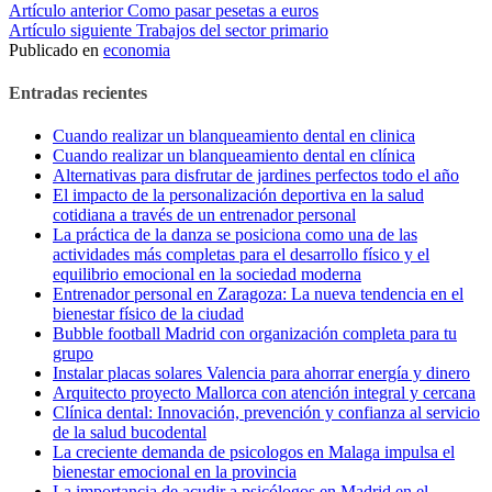
Seguir
Artículo anterior
Como pasar pesetas a euros
Artículo siguiente
Trabajos del sector primario
leyendo
Publicado en
economia
Entradas recientes
Cuando realizar un blanqueamiento dental en clinica
Cuando realizar un blanqueamiento dental en clínica
Alternativas para disfrutar de jardines perfectos todo el año
El impacto de la personalización deportiva en la salud
cotidiana a través de un entrenador personal
La práctica de la danza se posiciona como una de las
actividades más completas para el desarrollo físico y el
equilibrio emocional en la sociedad moderna
Entrenador personal en Zaragoza: La nueva tendencia en el
bienestar físico de la ciudad
Bubble football Madrid con organización completa para tu
grupo
Instalar placas solares Valencia para ahorrar energía y dinero
Arquitecto proyecto Mallorca con atención integral y cercana
Clínica dental: Innovación, prevención y confianza al servicio
de la salud bucodental
La creciente demanda de psicologos en Malaga impulsa el
bienestar emocional en la provincia
La importancia de acudir a psicólogos en Madrid en el