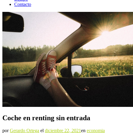
Contacto
Coche en renting sin entrada
por
Gerardo Ortega
el
diciembre 22, 2021
en
economia