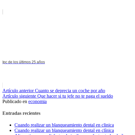
Ipc de los últimos 25 años
Seguir
Artículo anterior
Cuanto se deprecia un coche por año
Artículo siguiente
Que hacer si tu jefe no te paga el sueldo
leyendo
Publicado en
economia
Entradas recientes
Cuando realizar un blanqueamiento dental en clinica
Cuando realizar un blanqueamiento dental en clínica