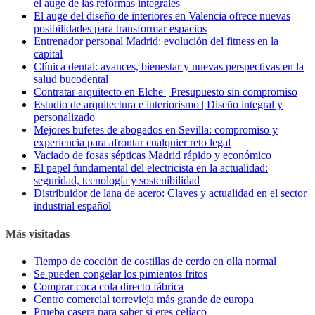
el auge de las reformas integrales
El auge del diseño de interiores en Valencia ofrece nuevas
posibilidades para transformar espacios
Entrenador personal Madrid: evolución del fitness en la
capital
Clínica dental: avances, bienestar y nuevas perspectivas en la
salud bucodental
Contratar arquitecto en Elche | Presupuesto sin compromiso
Estudio de arquitectura e interiorismo | Diseño integral y
personalizado
Mejores bufetes de abogados en Sevilla: compromiso y
experiencia para afrontar cualquier reto legal
Vaciado de fosas sépticas Madrid rápido y económico
El papel fundamental del electricista en la actualidad:
seguridad, tecnología y sostenibilidad
Distribuidor de lana de acero: Claves y actualidad en el sector
industrial español
Más visitadas
Tiempo de cocción de costillas de cerdo en olla normal
Se pueden congelar los pimientos fritos
Comprar coca cola directo fábrica
Centro comercial torrevieja más grande de europa
Prueba casera para saber si eres celíaco