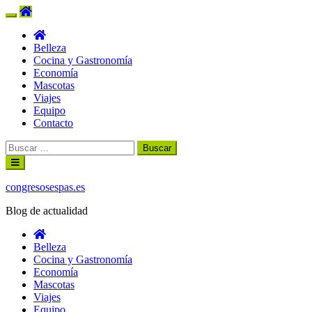
Belleza
Cocina y Gastronomía
Economía
Mascotas
Viajes
Equipo
Contacto
Buscar:
Ir
al
contenido
congresosespas.es
Blog de actualidad
Belleza
Cocina y Gastronomía
Economía
Mascotas
Viajes
Equipo