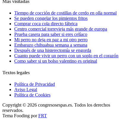
Más visitadas
Tiempo de cocción de costillas de cerdo en olla normal
Se pueden congelar los pimientos fritos
Comprar coca cola directo fábrica
Centro comercial torrevieja más grande de europa
Prueba casera para saber si eres celíaco
Mi perro no deja en paz a mi otro perro
Embarazo chihuahua semana a semana
Después de una histerectomía se engorda
Cuanto puede vivir un perro con un soplo en el corazón
Como saber si un bolso valentino es original
Textos legales
Política de Privacidad
Aviso Legal
Política de Cookies
Copyright © 2026 congresosespas.es. Todos los derechos
reservados.
Tema Fooding por
FRT