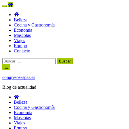
Belleza
Cocina y Gastronomía
Economía
Mascotas
Viajes
Equipo
Contacto
Buscar:
Ir
al
contenido
congresosespas.es
Blog de actualidad
Belleza
Cocina y Gastronomía
Economía
Mascotas
Viajes
Equipo