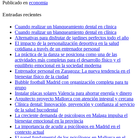
leyendo
Publicado en
economia
Entradas recientes
Cuando realizar un blanqueamiento dental en clinica
Cuando realizar un blanqueamiento dental en clínica
Alternativas para disfrutar de jardines perfectos todo el año
El impacto de la personalización deportiva en la salud
cotidiana a través de un entrenador personal
La práctica de la danza se posiciona como una de las
actividades más completas para el desarrollo físico y el
equilibrio emocional en la sociedad moderna
Entrenador personal en Zaragoza: La nueva tendencia en el
bienestar físico de la ciudad
Bubble football Madrid con organización completa para tu
grupo
Instalar placas solares Valencia para ahorrar energía y dinero
Arquitecto proyecto Mallorca con atención integral y cercana
Clínica dental: Innovación, prevención y confianza al servicio
de la salud bucodental
La creciente demanda de psicologos en Malaga impulsa el
bienestar emocional en la provincia
La importancia de acudir a psicólogos en Madrid en el
contexto actual
El papel fundamental de los psicólogos en Mallorca en el