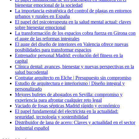
bienestar emocional de la sociedad
La importancia estratégica del control de plagas en entornos
urbanos y rurales en España
El papel del psicoterapeuta en la salud mental actual: claves
sobre bienestar emocional
La transformación de los espacios cobra fuerza en Girona con
el auge de las reformas integrales
El auge del diseño de interiores en Valencia ofrece nuevas
posibilidades para transformar espacios
Entrenador personal Madrid: evolución del fitness en la
capital
Clínica dental: avances, bienestar y nuevas perspectivas en la
salud bucodental
Contratar arquitecto en Elche | Presupuesto sin compromiso
Estudio de arquitectura e interiorismo | Diseño integral y
personalizado
Mejores bufetes de abogados en Sevilla: compromiso y
experiencia para afrontar cualquier reto legal
Vaciado de fosas sépticas Madrid rápido y económico
El papel fundamental del electricista en la actualidad:
seguridad, tecnología y sostenibilidad
Distribuidor de lana de acero: Claves y actualidad en el sector
industrial español