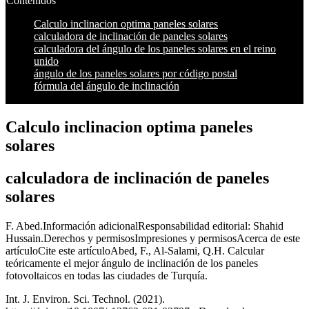
Contenidos
Calculo inclinacion optima paneles solares
calculadora de inclinación de paneles solares
calculadora del ángulo de los paneles solares en el reino
unido
ángulo de los paneles solares por código postal
fórmula del ángulo de inclinación
Calculo inclinacion optima paneles
solares
calculadora de inclinación de paneles
solares
F. Abed.Información adicionalResponsabilidad editorial: Shahid
Hussain.Derechos y permisosImpresiones y permisosAcerca de este
artículoCite este artículoAbed, F., Al-Salami, Q.H. Calcular
teóricamente el mejor ángulo de inclinación de los paneles
fotovoltaicos en todas las ciudades de Turquía.
Int. J. Environ. Sci. Technol. (2021).