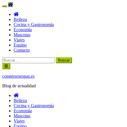
Belleza
Cocina y Gastronomía
Economía
Mascotas
Viajes
Equipo
Contacto
Buscar:
Ir
al
contenido
congresosespas.es
Blog de actualidad
Belleza
Cocina y Gastronomía
Economía
Mascotas
Viajes
Equipo