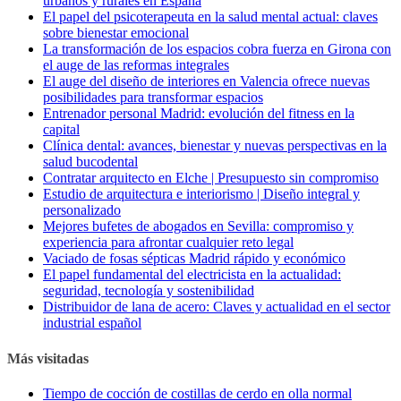
urbanos y rurales en España
El papel del psicoterapeuta en la salud mental actual: claves
sobre bienestar emocional
La transformación de los espacios cobra fuerza en Girona con
el auge de las reformas integrales
El auge del diseño de interiores en Valencia ofrece nuevas
posibilidades para transformar espacios
Entrenador personal Madrid: evolución del fitness en la
capital
Clínica dental: avances, bienestar y nuevas perspectivas en la
salud bucodental
Contratar arquitecto en Elche | Presupuesto sin compromiso
Estudio de arquitectura e interiorismo | Diseño integral y
personalizado
Mejores bufetes de abogados en Sevilla: compromiso y
experiencia para afrontar cualquier reto legal
Vaciado de fosas sépticas Madrid rápido y económico
El papel fundamental del electricista en la actualidad:
seguridad, tecnología y sostenibilidad
Distribuidor de lana de acero: Claves y actualidad en el sector
industrial español
Más visitadas
Tiempo de cocción de costillas de cerdo en olla normal