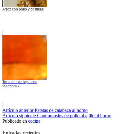
Arroz con pollo y costillas
Tarta de santiago con
thermomix
Seguir
Artículo anterior
Patatas de calabaza al horno
Artículo siguiente
Contramuslos de pollo al ajillo al horno
leyendo
Publicado en
cocina
Entradas recientes