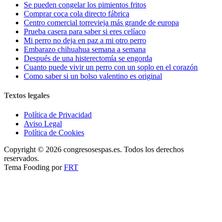
Se pueden congelar los pimientos fritos
Comprar coca cola directo fábrica
Centro comercial torrevieja más grande de europa
Prueba casera para saber si eres celíaco
Mi perro no deja en paz a mi otro perro
Embarazo chihuahua semana a semana
Después de una histerectomía se engorda
Cuanto puede vivir un perro con un soplo en el corazón
Como saber si un bolso valentino es original
Textos legales
Política de Privacidad
Aviso Legal
Política de Cookies
Copyright © 2026 congresosespas.es. Todos los derechos
reservados.
Tema Fooding por
FRT