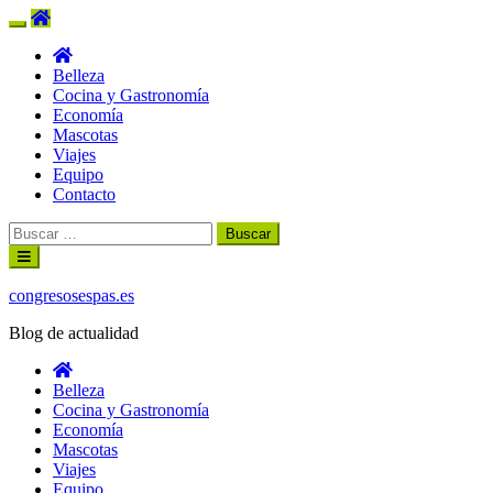
Belleza
Cocina y Gastronomía
Economía
Mascotas
Viajes
Equipo
Contacto
Buscar:
Ir
al
contenido
congresosespas.es
Blog de actualidad
Belleza
Cocina y Gastronomía
Economía
Mascotas
Viajes
Equipo