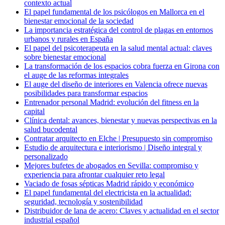
contexto actual
El papel fundamental de los psicólogos en Mallorca en el
bienestar emocional de la sociedad
La importancia estratégica del control de plagas en entornos
urbanos y rurales en España
El papel del psicoterapeuta en la salud mental actual: claves
sobre bienestar emocional
La transformación de los espacios cobra fuerza en Girona con
el auge de las reformas integrales
El auge del diseño de interiores en Valencia ofrece nuevas
posibilidades para transformar espacios
Entrenador personal Madrid: evolución del fitness en la
capital
Clínica dental: avances, bienestar y nuevas perspectivas en la
salud bucodental
Contratar arquitecto en Elche | Presupuesto sin compromiso
Estudio de arquitectura e interiorismo | Diseño integral y
personalizado
Mejores bufetes de abogados en Sevilla: compromiso y
experiencia para afrontar cualquier reto legal
Vaciado de fosas sépticas Madrid rápido y económico
El papel fundamental del electricista en la actualidad:
seguridad, tecnología y sostenibilidad
Distribuidor de lana de acero: Claves y actualidad en el sector
industrial español