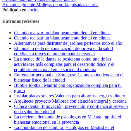
Seguir
Artículo siguiente
Mollejas de pollo guisadas en olla
leyendo
Publicado en
cocina
Entradas recientes
Cuando realizar un blanqueamiento dental en clinica
Cuando realizar un blanqueamiento dental en clínica
Alternativas para disfrutar de jardines perfectos todo el año
El impacto de la personalización deportiva en la salud
cotidiana a través de un entrenador personal
La práctica de la danza se posiciona como una de las
actividades más completas para el desarrollo físico y el
equilibrio emocional en la sociedad moderna
Entrenador personal en Zaragoza: La nueva tendencia en el
bienestar físico de la ciudad
Bubble football Madrid con organización completa para tu
grupo
Instalar placas solares Valencia para ahorrar energía y dinero
Arquitecto proyecto Mallorca con atención integral y cercana
Clínica dental: Innovación, prevención y confianza al servicio
de la salud bucodental
La creciente demanda de psicologos en Malaga impulsa el
bienestar emocional en la provincia
La importancia de acudir a psicólogos en Madrid en el