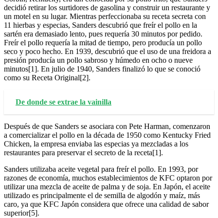
decidió retirar los surtidores de gasolina y construir un restaurante y
un motel en su lugar. Mientras perfeccionaba su receta secreta con
11 hierbas y especias, Sanders descubrió que freír el pollo en la
sartén era demasiado lento, pues requería 30 minutos por pedido.
Freír el pollo requería la mitad de tiempo, pero producía un pollo
seco y poco hecho. En 1939, descubrió que el uso de una freidora a
presión producía un pollo sabroso y húmedo en ocho o nueve
minutos[1]. En julio de 1940, Sanders finalizó lo que se conoció
como su Receta Original[2].
De donde se extrae la vainilla
Después de que Sanders se asociara con Pete Harman, comenzaron
a comercializar el pollo en la década de 1950 como Kentucky Fried
Chicken, la empresa enviaba las especias ya mezcladas a los
restaurantes para preservar el secreto de la receta[1].
Sanders utilizaba aceite vegetal para freír el pollo. En 1993, por
razones de economía, muchos establecimientos de KFC optaron por
utilizar una mezcla de aceite de palma y de soja. En Japón, el aceite
utilizado es principalmente el de semilla de algodón y maíz, más
caro, ya que KFC Japón considera que ofrece una calidad de sabor
superior[5].