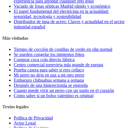
experiencia para afrontar cualquier reto legal
Vaciado de fosas sépticas Madrid rápido y económico
El papel fundamental del electricista en la actualidad:
seguridad, tecnología y sostenibilidad
Distribuidor de lana de acero: Claves y actualidad en el sector
industrial español
Más visitadas
Tiempo de cocción de costillas de cerdo en olla normal
Se pueden congelar los pimientos fritos
Comprar coca cola directo fábrica
Centro comercial torrevieja más grande de europa
Prueba casera para saber si eres celíaco
Mi perro no deja en paz a mi otro perro
Embarazo chihuahua semana a semana
Después de una histerectomía se engorda
Cuanto puede vivir un perro con un soplo en el corazón
Como saber si un bolso valentino es original
Textos legales
Política de Privacidad
Aviso Legal