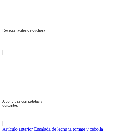
Recetas faciles de cuchara
Albondigas con patatas y
guisantes
Seguir
Artículo anterior
Ensalada de lechuga tomate y cebolla