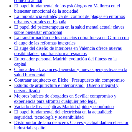
contexto actual
El papel fundamental de los psicólogos en Mallorca en el
bienestar emocional de la sociedad
La importancia estratégica del control de plagas en entornos
urbanos y rurales en España
El papel del psicoterapeuta en la salud mental actual: claves
sobre bienestar emocional
La transformación de los espacios cobra fuerza en Girona con
el auge de las reformas integrales
El auge del diseño de interiores en Valencia ofrece nuevas
posibilidades para transformar espacios
Entrenador personal Madrid: evolución del fitness en la
capital
Clínica dental: avances, bienestar y nuevas perspectivas en la
salud bucodental
Contratar arquitecto en Elche | Presupuesto sin compromiso
Estudio de arquitectura e interiorismo | Diseño integral y
personalizado
Mejores bufetes de abogados en Sevilla: compromiso y
experiencia para afrontar cualquier reto legal
Vaciado de fosas sépticas Madrid rápido y económico
El papel fundamental del electricista en la actualidad:
seguridad, tecnología y sostenibilidad
Distribuidor de lana de acero: Claves y actualidad en el sector
industrial español