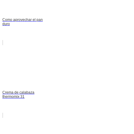
Como aprovechar el pan
duro
Crema de calabaza
thermomix 31