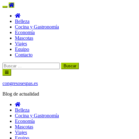
Belleza
Cocina y Gastronomía
Economía
Mascotas
Viajes
Equipo
Contacto
Buscar:
Ir
al
contenido
congresosespas.es
Blog de actualidad
Belleza
Cocina y Gastronomía
Economía
Mascotas
Viajes
Equipo