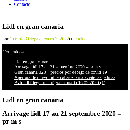
Contacto
Lidl en gran canaria
por
Gerardo Ortega
el
enero 3, 2022
en
cocina
Contenidos
Lidl en gran canaria
Arrivage lidl 17 au 21 septembre 2020 – pr m s
Gran canaria 328 – precios por debajo de covid-19
Apertura de nuevo lidl en alisios tamaraceite las palmas
Bvb lidl flieger rc auf gran canaria 16.02.2020 (1)
Lidl en gran canaria
Arrivage lidl 17 au 21 septembre 2020 –
pr m s