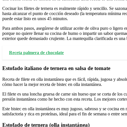
Cocinar los filetes de ternera es realmente rápido y sencillo. Se sazon
hasta alcanzar el punto de cocción deseado (la temperatura mínima re
puede estar listo en unos 45 minutos.
Para ambos pasos, asegúrese de utilizar aceite de oliva puro o ligero 
porque no quiere llenar su cocina de humo o impartir un sabor quemado
exterior quede demasiado crujiente. La mantequilla clarificada es un
Receta palmera de chocolate
Estofado italiano de ternera en salsa de tomate
Receta de filete en olla instantánea que es fácil, rápida, jugosa y abs
cómo hacer la mejor receta de bistec en olla instantánea.
El filete es una loncha gruesa de carne sin hueso que se corta de los cua
presión instantánea como he hecho con esta receta. Los mejores cortes d
Este bistec en olla instantánea es muy jugoso, sabroso y se cocina en 
satisfactoria y rica en proteínas, ideal para el fin de semana o entre se
Estofado de ternera (olla instantánea)