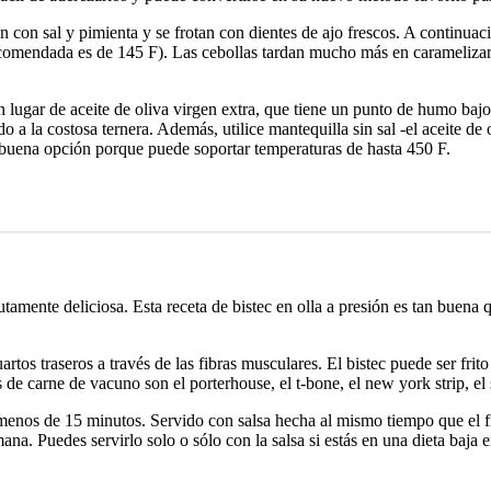
an con sal y pimienta y se frotan con dientes de ajo frescos. A continuac
comendada es de 145 F). Las cebollas tardan mucho más en caramelizarse
en lugar de aceite de oliva virgen extra, que tiene un punto de humo bajo
 a la costosa ternera. Además, utilice mantequilla sin sal -el aceite de
a buena opción porque puede soportar temperaturas de hasta 450 F.
olutamente deliciosa. Esta receta de bistec en olla a presión es tan buen
rtos traseros a través de las fibras musculares. El bistec puede ser frito 
e carne de vacuno son el porterhouse, el t-bone, el new york strip, el si
menos de 15 minutos. Servido con salsa hecha al mismo tiempo que el file
mana. Puedes servirlo solo o sólo con la salsa si estás en una dieta baja 