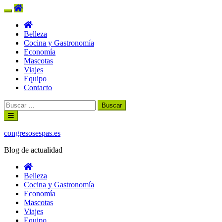
Belleza
Cocina y Gastronomía
Economía
Mascotas
Viajes
Equipo
Contacto
Buscar:
Ir
al
contenido
congresosespas.es
Blog de actualidad
Belleza
Cocina y Gastronomía
Economía
Mascotas
Viajes
Equipo