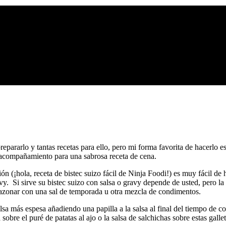
ararlo y tantas recetas para ello, pero mi forma favorita de hacerlo es 
e acompañamiento para una sabrosa receta de cena.
ión (¡hola, receta de bistec suizo fácil de Ninja Foodi!) es muy fácil de
. Si sirve su bistec suizo con salsa o gravy depende de usted, pero la b
 sazonar con una sal de temporada u otra mezcla de condimentos.
a más espesa añadiendo una papilla a la salsa al final del tiempo de c
a sobre el puré de patatas al ajo o la salsa de salchichas sobre estas g