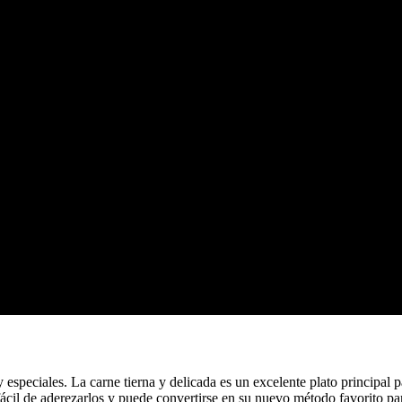
y especiales. La carne tierna y delicada es un excelente plato principa
fácil de aderezarlos y puede convertirse en su nuevo método favorito par