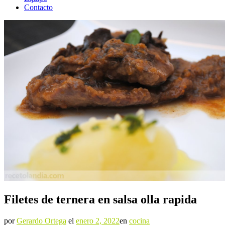
Contacto
Filetes de ternera en salsa olla rapida
por
Gerardo Ortega
el
enero 2, 2022
en
cocina