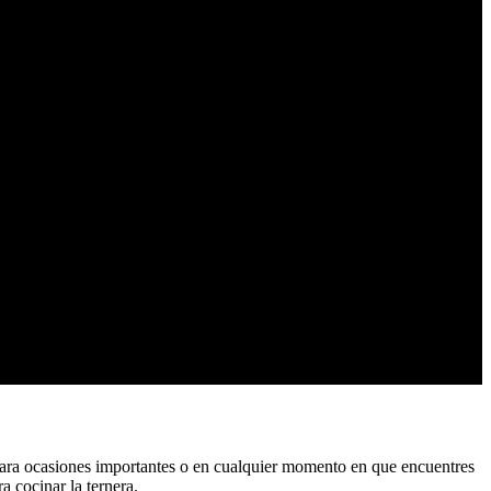
l para ocasiones importantes o en cualquier momento en que encuentres
a cocinar la ternera.