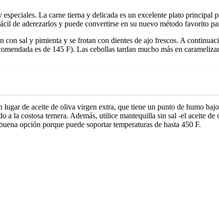
y especiales. La carne tierna y delicada es un excelente plato principa
fácil de aderezarlos y puede convertirse en su nuevo método favorito par
an con sal y pimienta y se frotan con dientes de ajo frescos. A continuac
comendada es de 145 F). Las cebollas tardan mucho más en caramelizarse
en lugar de aceite de oliva virgen extra, que tiene un punto de humo bajo
 a la costosa ternera. Además, utilice mantequilla sin sal -el aceite de
a buena opción porque puede soportar temperaturas de hasta 450 F.