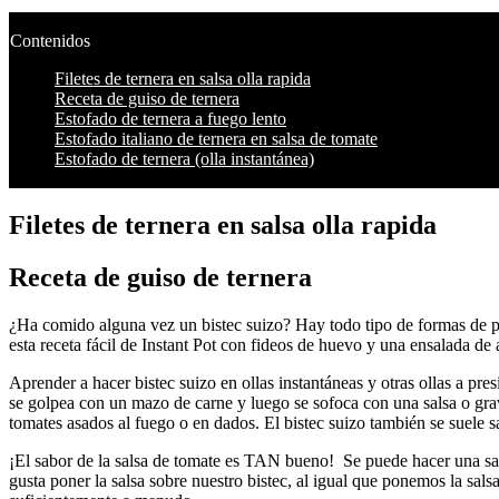
Contenidos
Filetes de ternera en salsa olla rapida
Receta de guiso de ternera
Estofado de ternera a fuego lento
Estofado italiano de ternera en salsa de tomate
Estofado de ternera (olla instantánea)
Filetes de ternera en salsa olla rapida
Receta de guiso de ternera
¿Ha comido alguna vez un bistec suizo? Hay todo tipo de formas de prep
esta receta fácil de Instant Pot con fideos de huevo y una ensalada d
Aprender a hacer bistec suizo en ollas instantáneas y otras ollas a pres
se golpea con un mazo de carne y luego se sofoca con una salsa o gravy
tomates asados al fuego o en dados. El bistec suizo también se suele
¡El sabor de la salsa de tomate es TAN bueno! Se puede hacer una sals
gusta poner la salsa sobre nuestro bistec, al igual que ponemos la sals