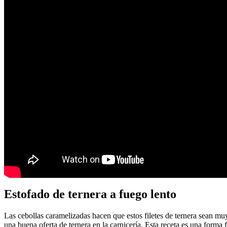
Estofado de ternera a fuego lento
Las cebollas caramelizadas hacen que estos filetes de ternera sean mu
una buena oferta de ternera en la carnicería. Esta receta es una forma 