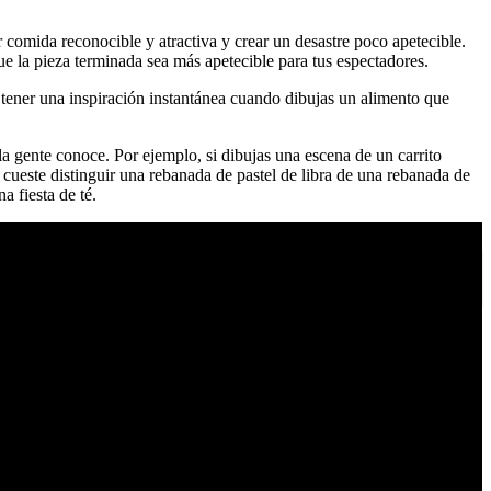
r comida reconocible y atractiva y crear un desastre poco apetecible.
ue la pieza terminada sea más apetecible para tus espectadores.
 tener una inspiración instantánea cuando dibujas un alimento que
la gente conoce. Por ejemplo, si dibujas una escena de un carrito
e cueste distinguir una rebanada de pastel de libra de una rebanada de
a fiesta de té.