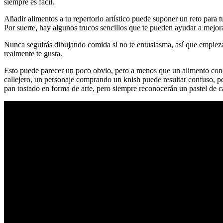
siempre es fácil.
Añadir alimentos a tu repertorio artístico puede suponer un reto para t
Por suerte, hay algunos trucos sencillos que te pueden ayudar a mejor
Nunca seguirás dibujando comida si no te entusiasma, así que empieza 
realmente te gusta.
Esto puede parecer un poco obvio, pero a menos que un alimento concret
callejero, un personaje comprando un knish puede resultar confuso, per
pan tostado en forma de arte, pero siempre reconocerán un pastel de ca
Tartas caseras faciles y rapidas