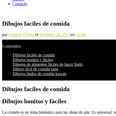
Contacto
Dibujos faciles de comida
por
Gerardo Ortega
el
diciembre 26, 2021
en
cocina
Contenidos
Dibujos faciles de comida
Dibujos bonitos y fáciles
Dibujos de alimentos fáciles de hacer lindo
Dibujo fácil de comida sana
Dibujos lindos de comida kawaii
Dibujos faciles de comida
Dibujos bonitos y fáciles
La comida es un tema fantástico para las obras de arte: Es universal, r