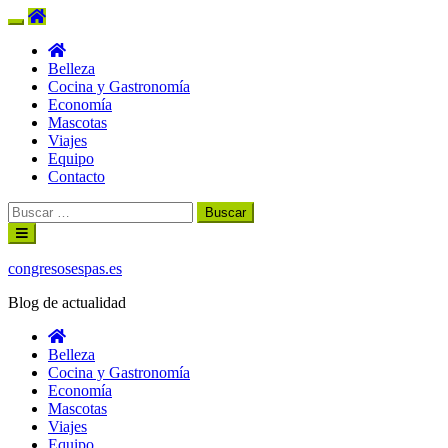
Belleza
Cocina y Gastronomía
Economía
Mascotas
Viajes
Equipo
Contacto
Buscar:
Ir
al
contenido
congresosespas.es
Blog de actualidad
Belleza
Cocina y Gastronomía
Economía
Mascotas
Viajes
Equipo