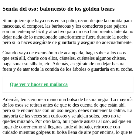
Senda del oso: baloncesto de los golden bears
Si no quiere que haya osos en su patio, recuerde que la comida para
mascotas, el compost, las barbacoas y los comederos para pájaros
son un tentempié fácil y atractivo para un oso hambriento. Intenta no
dejar nada de lo mencionado anteriormente fuera durante la noche,
pero si lo haces asegúrate de guardarlo y asegurarlo adecuadamente.
Cuando vaya de excursión o de acampada, haga saber a los osos
que está allí, charle con ellos, cánteles, cuénteles algunos chistes,
haga sonar su silbato, etc. Además, asegúrate de no dejar basura
fuera y de atar toda la comida de los árboles o guardarla en tu coche.
Que ver y hacer en mallorca
Además, ten siempre a mano una bolsa de basura negra. La mayoría
de los osos se retiran antes de que te des cuenta de que están ahí,
pero si te encuentras con un oso negro, debes mantener la calma. La
mayoría de las veces son curiosos y se alejan solos, pero no te
quedes mirando. Por otro lado, huir puede asustar al oso, así que en
lugar de correr como si llegaras tarde al trabajo, retrocede con
cuidado mientras golpeas tu bolsa llena de aire por encima, lo que te