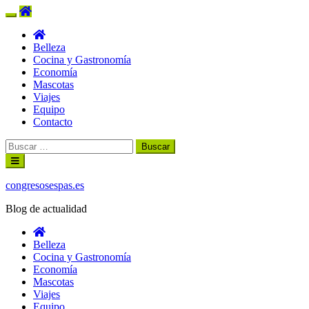
Belleza
Cocina y Gastronomía
Economía
Mascotas
Viajes
Equipo
Contacto
Buscar:
Ir
al
contenido
congresosespas.es
Blog de actualidad
Belleza
Cocina y Gastronomía
Economía
Mascotas
Viajes
Equipo