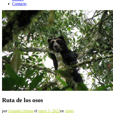
Contacto
Ruta de los osos
por
Gerardo Ortega
el
enero 5, 2022
en
viajes