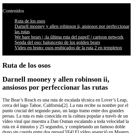
Contenidos
Ruta de los osos
Darnell mooney y allen robinson ii, ansiosos por perfeccionar
las rutas
We bare bears | ¡la última ruta del papel! | cartoon network
Senda del oso: baloncesto de los golden bears
Vídeo en bruto: osos reubicados de la ruta 2 en templeton
Ruta de los osos
Darnell mooney y allen robinson ii,
ansiosos por perfeccionar las rutas
The Bear’s Reach es una ruta de escalada técnica en Lover’s Leap,
cerca del lago Tahoe, California[2]. La ruta recibe su nombre por el
punto crucial del segundo paso, un largo tramo entre dos grandes
presas. La ruta es más conocida en la cultura popular a través de un
vídeo viral que muestra a Dan Osman escalando a toda velocidad la
ruta en 4 minutos y 25 segundos, y completando un famoso doble
dyno sin cuerda entre dos presas[3][4] El vídeo apareció en Masters