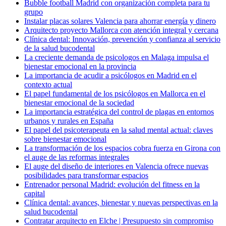
Bubble football Madrid con organización completa para tu
grupo
Instalar placas solares Valencia para ahorrar energía y dinero
Arquitecto proyecto Mallorca con atención integral y cercana
Clínica dental: Innovación, prevención y confianza al servicio
de la salud bucodental
La creciente demanda de psicologos en Malaga impulsa el
bienestar emocional en la provincia
La importancia de acudir a psicólogos en Madrid en el
contexto actual
El papel fundamental de los psicólogos en Mallorca en el
bienestar emocional de la sociedad
La importancia estratégica del control de plagas en entornos
urbanos y rurales en España
El papel del psicoterapeuta en la salud mental actual: claves
sobre bienestar emocional
La transformación de los espacios cobra fuerza en Girona con
el auge de las reformas integrales
El auge del diseño de interiores en Valencia ofrece nuevas
posibilidades para transformar espacios
Entrenador personal Madrid: evolución del fitness en la
capital
Clínica dental: avances, bienestar y nuevas perspectivas en la
salud bucodental
Contratar arquitecto en Elche | Presupuesto sin compromiso