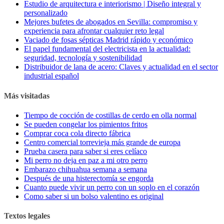
Estudio de arquitectura e interiorismo | Diseño integral y
personalizado
Mejores bufetes de abogados en Sevilla: compromiso y
experiencia para afrontar cualquier reto legal
Vaciado de fosas sépticas Madrid rápido y económico
El papel fundamental del electricista en la actualidad:
seguridad, tecnología y sostenibilidad
Distribuidor de lana de acero: Claves y actualidad en el sector
industrial español
Más visitadas
Tiempo de cocción de costillas de cerdo en olla normal
Se pueden congelar los pimientos fritos
Comprar coca cola directo fábrica
Centro comercial torrevieja más grande de europa
Prueba casera para saber si eres celíaco
Mi perro no deja en paz a mi otro perro
Embarazo chihuahua semana a semana
Después de una histerectomía se engorda
Cuanto puede vivir un perro con un soplo en el corazón
Como saber si un bolso valentino es original
Textos legales