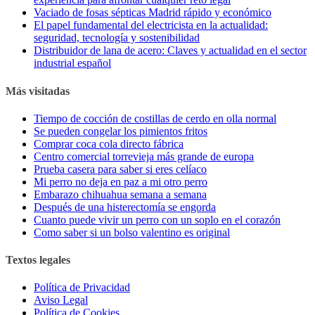
Vaciado de fosas sépticas Madrid rápido y económico
El papel fundamental del electricista en la actualidad:
seguridad, tecnología y sostenibilidad
Distribuidor de lana de acero: Claves y actualidad en el sector
industrial español
Más visitadas
Tiempo de cocción de costillas de cerdo en olla normal
Se pueden congelar los pimientos fritos
Comprar coca cola directo fábrica
Centro comercial torrevieja más grande de europa
Prueba casera para saber si eres celíaco
Mi perro no deja en paz a mi otro perro
Embarazo chihuahua semana a semana
Después de una histerectomía se engorda
Cuanto puede vivir un perro con un soplo en el corazón
Como saber si un bolso valentino es original
Textos legales
Política de Privacidad
Aviso Legal
Política de Cookies