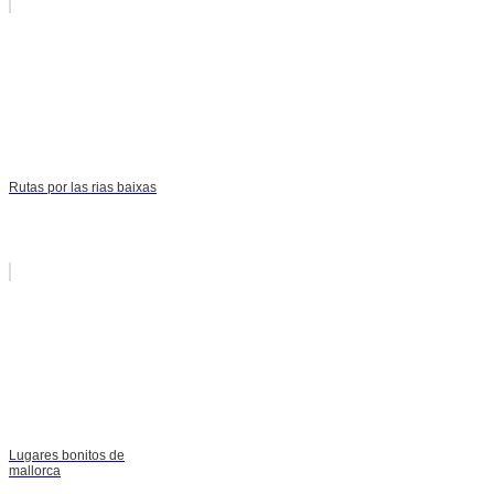
Rutas por las rias baixas
Lugares bonitos de
mallorca