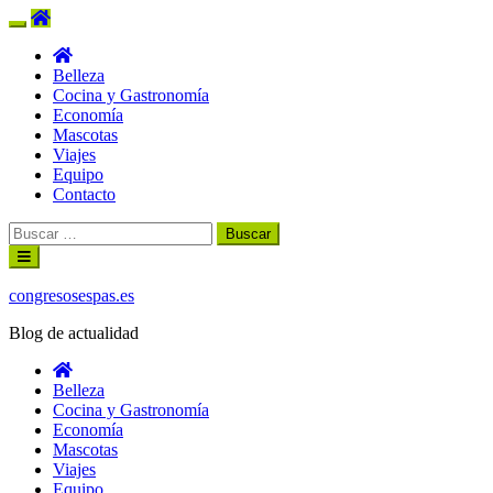
Belleza
Cocina y Gastronomía
Economía
Mascotas
Viajes
Equipo
Contacto
Buscar:
Ir
al
contenido
congresosespas.es
Blog de actualidad
Belleza
Cocina y Gastronomía
Economía
Mascotas
Viajes
Equipo