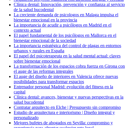
Clínica dental: Innovación, prevención y confianza al servicio
de la salud bucodental
La creciente demanda de psicologos en Malaga impulsa el
bienestar emocional en la provincia
La importancia de acudir a psicólogos en Madrid en el
contexto actual
El papel fundamental de los psicólogos en Mallorca en el
bienestar emocional de la sociedad
La importancia estratégica del control de plagas en entornos
urbanos y rurales en España
El papel del psicoterapeuta en la salud mental actual: claves
sobre bienestar emocional
La transformación de los espacios cobra fuerza en Girona con
el auge de las reformas integrales
El auge del diseño de interiores en Valencia ofrece nuevas
posibilidades para transformar espacios
Entrenador personal Madrid: evolución del fitness en la
capital
Clínica dental: avances, bienestar y nuevas perspectivas en la
salud bucodental
Contratar arquitecto en Elche | Presupuesto sin compromiso
Estudio de arquitectura e interiorismo | Diseño integral y
personalizado
Mejores bufetes de abogados en Sevilla: compromiso y
experiencia para afrontar cualquier reto legal