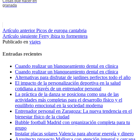
Cosas que hacer en
granada
Seguir
Artículo anterior
Picos de europa cantabria
Artículo siguiente
Ferry ibiza to formentera
leyendo
Publicado en
viajes
Entradas recientes
Cuando realizar un blanqueamiento dental en clinica
Cuando realizar un blanqueamiento dental en clínica
Alternativas para disfrutar de jardines perfectos todo el año
El impacto de la personalización deportiva en la salud
cotidiana a través de un entrenador personal
La práctica de la danza se posiciona como una de las
actividades más completas para el desarrollo físico y el
equilibrio emocional en la sociedad moderna
Entrenador personal en Zaragoza: La nueva tendencia en el
bienestar físico de la ciudad
Bubble football Madrid con organización completa para tu
grupo
Instalar placas solares Valencia para ahorrar energía y dinero
Arquitecto proyecto Mallorca con atención integral y cercana