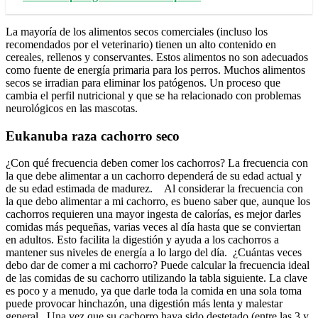
La mayoría de los alimentos secos comerciales (incluso los
recomendados por el veterinario) tienen un alto contenido en
cereales, rellenos y conservantes. Estos alimentos no son adecuados
como fuente de energía primaria para los perros. Muchos alimentos
secos se irradian para eliminar los patógenos. Un proceso que
cambia el perfil nutricional y que se ha relacionado con problemas
neurológicos en las mascotas.
Eukanuba raza cachorro seco
¿Con qué frecuencia deben comer los cachorros? La frecuencia con
la que debe alimentar a un cachorro dependerá de su edad actual y
de su edad estimada de madurez. Al considerar la frecuencia con
la que debo alimentar a mi cachorro, es bueno saber que, aunque los
cachorros requieren una mayor ingesta de calorías, es mejor darles
comidas más pequeñas, varias veces al día hasta que se conviertan
en adultos. Esto facilita la digestión y ayuda a los cachorros a
mantener sus niveles de energía a lo largo del día. ¿Cuántas veces
debo dar de comer a mi cachorro? Puede calcular la frecuencia ideal
de las comidas de su cachorro utilizando la tabla siguiente. La clave
es poco y a menudo, ya que darle toda la comida en una sola toma
puede provocar hinchazón, una digestión más lenta y malestar
general. Una vez que su cachorro haya sido destetado (entre las 3 y