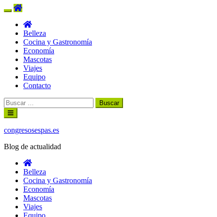
Belleza
Cocina y Gastronomía
Economía
Mascotas
Viajes
Equipo
Contacto
Buscar:
Ir
al
contenido
congresosespas.es
Blog de actualidad
Belleza
Cocina y Gastronomía
Economía
Mascotas
Viajes
Equipo