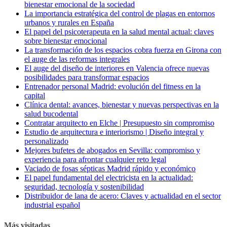
bienestar emocional de la sociedad
La importancia estratégica del control de plagas en entornos
urbanos y rurales en España
El papel del psicoterapeuta en la salud mental actual: claves
sobre bienestar emocional
La transformación de los espacios cobra fuerza en Girona con
el auge de las reformas integrales
El auge del diseño de interiores en Valencia ofrece nuevas
posibilidades para transformar espacios
Entrenador personal Madrid: evolución del fitness en la
capital
Clínica dental: avances, bienestar y nuevas perspectivas en la
salud bucodental
Contratar arquitecto en Elche | Presupuesto sin compromiso
Estudio de arquitectura e interiorismo | Diseño integral y
personalizado
Mejores bufetes de abogados en Sevilla: compromiso y
experiencia para afrontar cualquier reto legal
Vaciado de fosas sépticas Madrid rápido y económico
El papel fundamental del electricista en la actualidad:
seguridad, tecnología y sostenibilidad
Distribuidor de lana de acero: Claves y actualidad en el sector
industrial español
Más visitadas