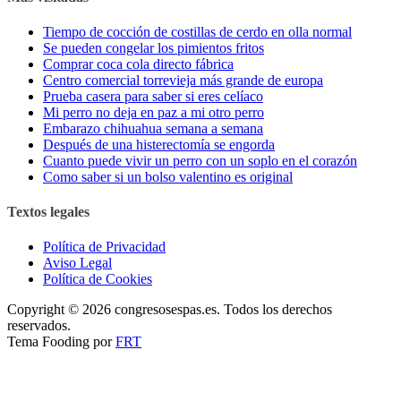
Tiempo de cocción de costillas de cerdo en olla normal
Se pueden congelar los pimientos fritos
Comprar coca cola directo fábrica
Centro comercial torrevieja más grande de europa
Prueba casera para saber si eres celíaco
Mi perro no deja en paz a mi otro perro
Embarazo chihuahua semana a semana
Después de una histerectomía se engorda
Cuanto puede vivir un perro con un soplo en el corazón
Como saber si un bolso valentino es original
Textos legales
Política de Privacidad
Aviso Legal
Política de Cookies
Copyright © 2026 congresosespas.es. Todos los derechos
reservados.
Tema Fooding por
FRT