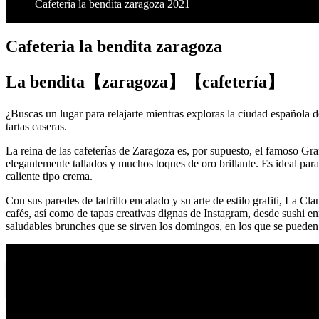
Cafeteria la bendita zaragoza 2021
Cafeteria la bendita zaragoza
La bendita【zaragoza】【cafetería】
¿Buscas un lugar para relajarte mientras exploras la ciudad española 
tartas caseras.
La reina de las cafeterías de Zaragoza es, por supuesto, el famoso Gr
elegantemente tallados y muchos toques de oro brillante. Es ideal para
caliente tipo crema.
Con sus paredes de ladrillo encalado y su arte de estilo grafiti, La 
cafés, así como de tapas creativas dignas de Instagram, desde sushi e
saludables brunches que se sirven los domingos, en los que se pueden
Teleferico madrid pintor rosales