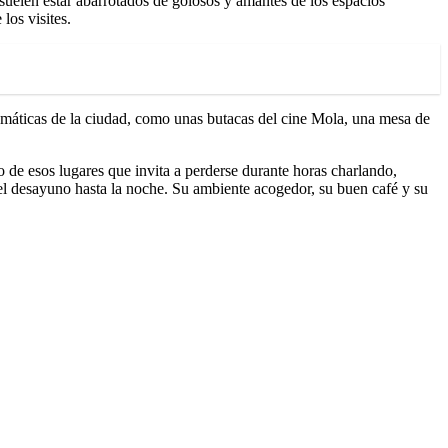
 suelen estar abarrotados de golosos y amantes de los espacios
los visites.
lemáticas de la ciudad, como unas butacas del cine Mola, una mesa de
 de esos lugares que invita a perderse durante horas charlando,
el desayuno hasta la noche. Su ambiente acogedor, su buen café y su