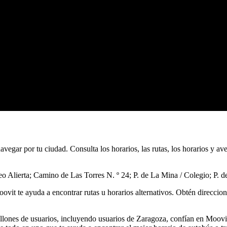
vegar por tu ciudad. Consulta los horarios, las rutas, los horarios y av
o Alierta; Camino de Las Torres N. º 24; P. de La Mina / Colegio; P. de
ovit te ayuda a encontrar rutas u horarios alternativos. Obtén direccio
llones de usuarios, incluyendo usuarios de Zaragoza, confían en Moovit