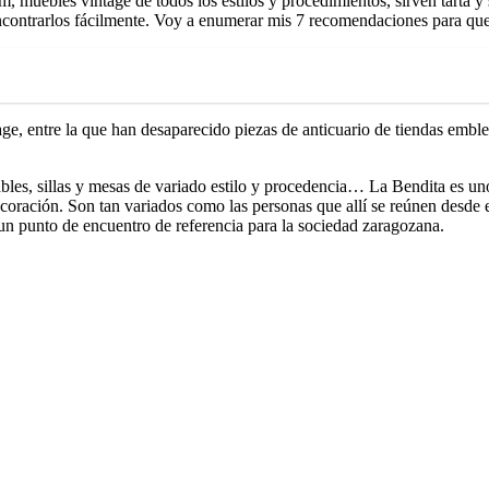
, muebles vintage de todos los estilos y procedimientos, sirven tarta y
ncontrarlos fácilmente. Voy a enumerar mis 7 recomendaciones para que 
age, entre la que han desaparecido piezas de anticuario de tiendas emb
bles, sillas y mesas de variado estilo y procedencia… La Bendita es uno
oración. Son tan variados como las personas que allí se reúnen desde 
 un punto de encuentro de referencia para la sociedad zaragozana.