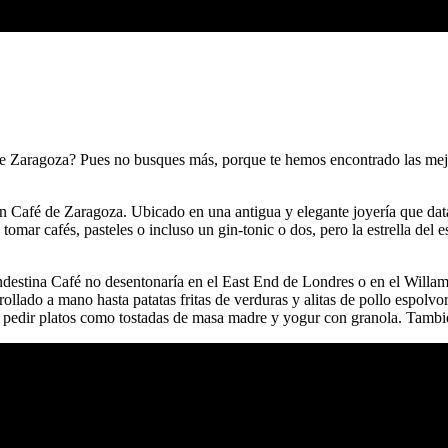
de Zaragoza? Pues no busques más, porque te hemos encontrado las mejor
an Café de Zaragoza. Ubicado en una antigua y elegante joyería que data
 tomar cafés, pasteles o incluso un gin-tonic o dos, pero la estrella de
Clandestina Café no desentonaría en el East End de Londres o en el Wil
nrollado a mano hasta patatas fritas de verduras y alitas de pollo espo
 pedir platos como tostadas de masa madre y yogur con granola. Tambié