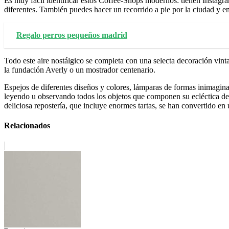
Es muy fácil identificar estos Coffee-Shops modernos: tienen Instagram
diferentes. También puedes hacer un recorrido a pie por la ciudad y e
Regalo perros pequeños madrid
Todo este aire nostálgico se completa con una selecta decoración vint
la fundación Averly o un mostrador centenario.
Espejos de diferentes diseños y colores, lámparas de formas inimagina
leyendo u observando todos los objetos que componen su ecléctica dec
deliciosa repostería, que incluye enormes tartas, se han convertido en
Relacionados