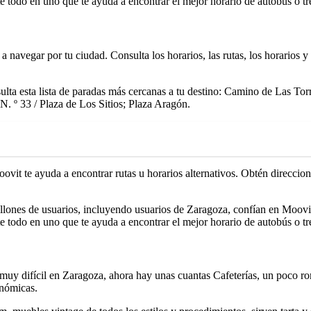
e todo en uno que te ayuda a encontrar el mejor horario de autobús o tr
a navegar por tu ciudad. Consulta los horarios, las rutas, los horarios 
ta esta lista de paradas más cercanas a tu destino: Camino de Las Torr
N. º 33 / Plaza de Los Sitios; Plaza Aragón.
ovit te ayuda a encontrar rutas u horarios alternativos. Obtén direccio
llones de usuarios, incluyendo usuarios de Zaragoza, confían en Moovit
e todo en uno que te ayuda a encontrar el mejor horario de autobús o tr
uy difícil en Zaragoza, ahora hay unas cuantas Cafeterías, un poco ro
onómicas.