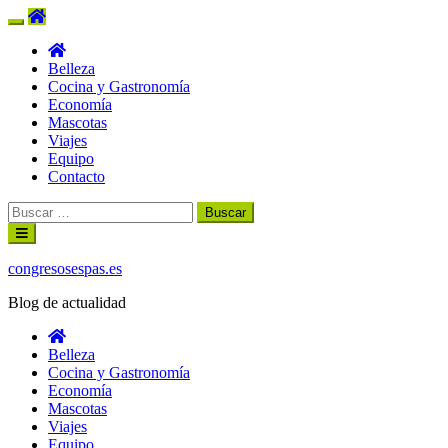
Belleza
Cocina y Gastronomía
Economía
Mascotas
Viajes
Equipo
Contacto
Buscar:
Ir
al
contenido
congresosespas.es
Blog de actualidad
Belleza
Cocina y Gastronomía
Economía
Mascotas
Viajes
Equipo