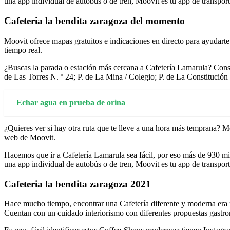
una app individual de autobús o de tren, Moovit es tu app de transport
Cafeteria la bendita zaragoza del momento
Moovit ofrece mapas gratuitos e indicaciones en directo para ayudarte 
tiempo real.
¿Buscas la parada o estación más cercana a Cafetería Lamarula? Consul
de Las Torres N. º 24; P. de La Mina / Colegio; P. de La Constitución 
Echar agua en prueba de orina
¿Quieres ver si hay otra ruta que te lleve a una hora más temprana? Mo
web de Moovit.
Hacemos que ir a Cafetería Lamarula sea fácil, por eso más de 930 mi
una app individual de autobús o de tren, Moovit es tu app de transport
Cafeteria la bendita zaragoza 2021
Hace mucho tiempo, encontrar una Cafetería diferente y moderna era m
Cuentan con un cuidado interiorismo con diferentes propuestas gastr