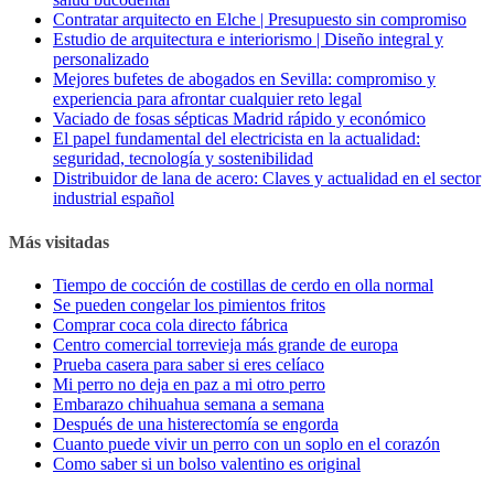
Contratar arquitecto en Elche | Presupuesto sin compromiso
Estudio de arquitectura e interiorismo | Diseño integral y
personalizado
Mejores bufetes de abogados en Sevilla: compromiso y
experiencia para afrontar cualquier reto legal
Vaciado de fosas sépticas Madrid rápido y económico
El papel fundamental del electricista en la actualidad:
seguridad, tecnología y sostenibilidad
Distribuidor de lana de acero: Claves y actualidad en el sector
industrial español
Más visitadas
Tiempo de cocción de costillas de cerdo en olla normal
Se pueden congelar los pimientos fritos
Comprar coca cola directo fábrica
Centro comercial torrevieja más grande de europa
Prueba casera para saber si eres celíaco
Mi perro no deja en paz a mi otro perro
Embarazo chihuahua semana a semana
Después de una histerectomía se engorda
Cuanto puede vivir un perro con un soplo en el corazón
Como saber si un bolso valentino es original