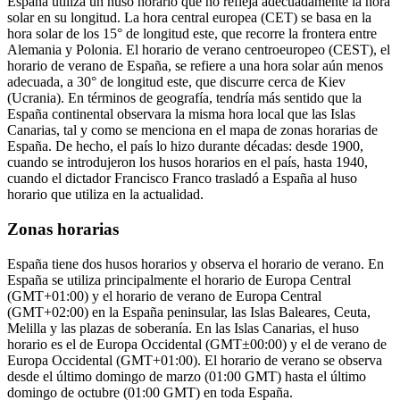
España utiliza un huso horario que no refleja adecuadamente la hora
solar en su longitud. La hora central europea (CET) se basa en la
hora solar de los 15° de longitud este, que recorre la frontera entre
Alemania y Polonia. El horario de verano centroeuropeo (CEST), el
horario de verano de España, se refiere a una hora solar aún menos
adecuada, a 30° de longitud este, que discurre cerca de Kiev
(Ucrania). En términos de geografía, tendría más sentido que la
España continental observara la misma hora local que las Islas
Canarias, tal y como se menciona en el mapa de zonas horarias de
España. De hecho, el país lo hizo durante décadas: desde 1900,
cuando se introdujeron los husos horarios en el país, hasta 1940,
cuando el dictador Francisco Franco trasladó a España al huso
horario que utiliza en la actualidad.
Zonas horarias
España tiene dos husos horarios y observa el horario de verano. En
España se utiliza principalmente el horario de Europa Central
(GMT+01:00) y el horario de verano de Europa Central
(GMT+02:00) en la España peninsular, las Islas Baleares, Ceuta,
Melilla y las plazas de soberanía. En las Islas Canarias, el huso
horario es el de Europa Occidental (GMT±00:00) y el de verano de
Europa Occidental (GMT+01:00). El horario de verano se observa
desde el último domingo de marzo (01:00 GMT) hasta el último
domingo de octubre (01:00 GMT) en toda España.