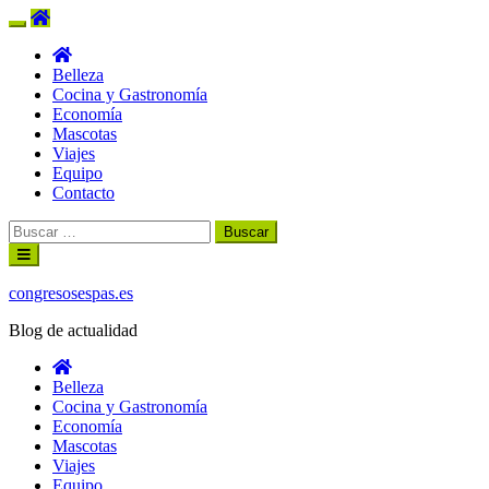
Belleza
Cocina y Gastronomía
Economía
Mascotas
Viajes
Equipo
Contacto
Buscar:
Ir
al
contenido
congresosespas.es
Blog de actualidad
Belleza
Cocina y Gastronomía
Economía
Mascotas
Viajes
Equipo