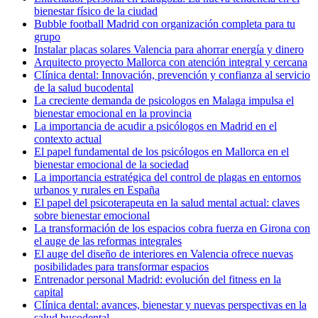
bienestar físico de la ciudad
Bubble football Madrid con organización completa para tu
grupo
Instalar placas solares Valencia para ahorrar energía y dinero
Arquitecto proyecto Mallorca con atención integral y cercana
Clínica dental: Innovación, prevención y confianza al servicio
de la salud bucodental
La creciente demanda de psicologos en Malaga impulsa el
bienestar emocional en la provincia
La importancia de acudir a psicólogos en Madrid en el
contexto actual
El papel fundamental de los psicólogos en Mallorca en el
bienestar emocional de la sociedad
La importancia estratégica del control de plagas en entornos
urbanos y rurales en España
El papel del psicoterapeuta en la salud mental actual: claves
sobre bienestar emocional
La transformación de los espacios cobra fuerza en Girona con
el auge de las reformas integrales
El auge del diseño de interiores en Valencia ofrece nuevas
posibilidades para transformar espacios
Entrenador personal Madrid: evolución del fitness en la
capital
Clínica dental: avances, bienestar y nuevas perspectivas en la
salud bucodental