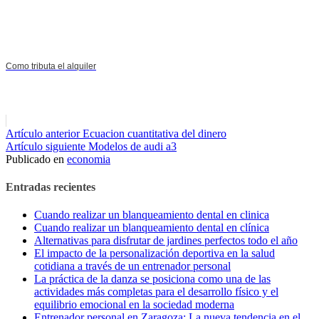
Como tributa el alquiler
Seguir
Artículo anterior
Ecuacion cuantitativa del dinero
Artículo siguiente
Modelos de audi a3
leyendo
Publicado en
economia
Entradas recientes
Cuando realizar un blanqueamiento dental en clinica
Cuando realizar un blanqueamiento dental en clínica
Alternativas para disfrutar de jardines perfectos todo el año
El impacto de la personalización deportiva en la salud
cotidiana a través de un entrenador personal
La práctica de la danza se posiciona como una de las
actividades más completas para el desarrollo físico y el
equilibrio emocional en la sociedad moderna
Entrenador personal en Zaragoza: La nueva tendencia en el