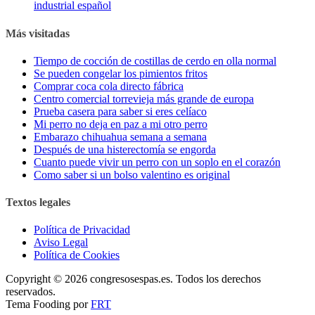
industrial español
Más visitadas
Tiempo de cocción de costillas de cerdo en olla normal
Se pueden congelar los pimientos fritos
Comprar coca cola directo fábrica
Centro comercial torrevieja más grande de europa
Prueba casera para saber si eres celíaco
Mi perro no deja en paz a mi otro perro
Embarazo chihuahua semana a semana
Después de una histerectomía se engorda
Cuanto puede vivir un perro con un soplo en el corazón
Como saber si un bolso valentino es original
Textos legales
Política de Privacidad
Aviso Legal
Política de Cookies
Copyright © 2026 congresosespas.es. Todos los derechos
reservados.
Tema Fooding por
FRT