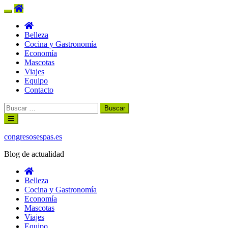
Belleza
Cocina y Gastronomía
Economía
Mascotas
Viajes
Equipo
Contacto
Buscar:
Ir
al
contenido
congresosespas.es
Blog de actualidad
Belleza
Cocina y Gastronomía
Economía
Mascotas
Viajes
Equipo