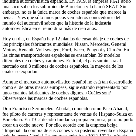
industria automovilística española. En 1919, la empresa FIAT abrió
una sucursal en los suburbios de Barcelona y la llamó SEAT. Sin
embargo, no es la única marca de coches española que merece la
pena. Y es que sólo unos pocos verdaderos conocedores del
mundo del automóvil saben que la historia de la industria
automovilística en el reino dura más de cien años.
Hoy en día, en España hay 12 plantas de ensamblaje de coches de
los principales fabricantes mundiales: Nissan, Mercedes, General
Motors, Renault, Volkswagen, Ford, Iveco, Peugeot y Citroën. En
las cintas transportadoras españolas se ensamblan 39 modelos
diferentes de coches y camiones. En total, el país suministra al
mercado casi 3 millones de coches españoles, la mayoría de los
cuales se exportan.
Aunque el mercado automovilístico español no está tan desarrollado
como el de otras marcas europeas, sigue estando representado por
unos cuantos fabricantes de coches dignos. ¿Cuáles son?
Observemos las marcas de coches españolas.
Don Francisco Serramelera Abadal, conocido como Paco Abadal,
fue piloto de carreras y representante de ventas de Hispano-Suiza en
Barcelona. En 1912 decidió fundar su propia empresa, pero no pudo
crear un coche nuevo. Por ello, acordó con la empresa belga
“Imperial” la compra de sus coches y su posterior reventa en España
bajo la marca Abadal. La empresa existió en 1912-1923 y ofrecía