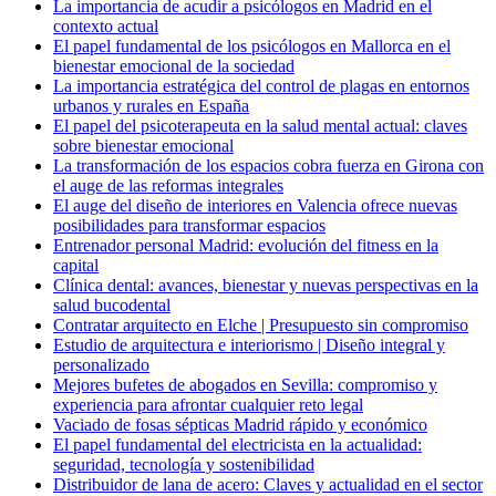
La importancia de acudir a psicólogos en Madrid en el
contexto actual
El papel fundamental de los psicólogos en Mallorca en el
bienestar emocional de la sociedad
La importancia estratégica del control de plagas en entornos
urbanos y rurales en España
El papel del psicoterapeuta en la salud mental actual: claves
sobre bienestar emocional
La transformación de los espacios cobra fuerza en Girona con
el auge de las reformas integrales
El auge del diseño de interiores en Valencia ofrece nuevas
posibilidades para transformar espacios
Entrenador personal Madrid: evolución del fitness en la
capital
Clínica dental: avances, bienestar y nuevas perspectivas en la
salud bucodental
Contratar arquitecto en Elche | Presupuesto sin compromiso
Estudio de arquitectura e interiorismo | Diseño integral y
personalizado
Mejores bufetes de abogados en Sevilla: compromiso y
experiencia para afrontar cualquier reto legal
Vaciado de fosas sépticas Madrid rápido y económico
El papel fundamental del electricista en la actualidad:
seguridad, tecnología y sostenibilidad
Distribuidor de lana de acero: Claves y actualidad en el sector