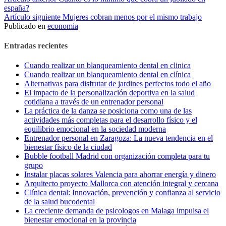
Seguir
españa?
leyendo
Artículo siguiente
Mujeres cobran menos por el mismo trabajo
Publicado en
economia
Entradas recientes
Cuando realizar un blanqueamiento dental en clinica
Cuando realizar un blanqueamiento dental en clínica
Alternativas para disfrutar de jardines perfectos todo el año
El impacto de la personalización deportiva en la salud
cotidiana a través de un entrenador personal
La práctica de la danza se posiciona como una de las
actividades más completas para el desarrollo físico y el
equilibrio emocional en la sociedad moderna
Entrenador personal en Zaragoza: La nueva tendencia en el
bienestar físico de la ciudad
Bubble football Madrid con organización completa para tu
grupo
Instalar placas solares Valencia para ahorrar energía y dinero
Arquitecto proyecto Mallorca con atención integral y cercana
Clínica dental: Innovación, prevención y confianza al servicio
de la salud bucodental
La creciente demanda de psicologos en Malaga impulsa el
bienestar emocional en la provincia