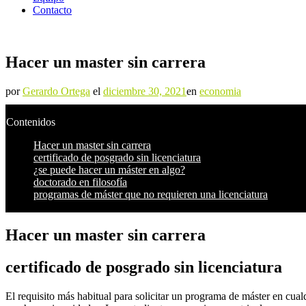
Contacto
Hacer un master sin carrera
por
Gerardo Ortega
el
diciembre 30, 2021
en
economia
Contenidos
Hacer un master sin carrera
certificado de posgrado sin licenciatura
¿se puede hacer un máster en algo?
doctorado en filosofía
programas de máster que no requieren una licenciatura
Hacer un master sin carrera
certificado de posgrado sin licenciatura
El requisito más habitual para solicitar un programa de máster en cualq