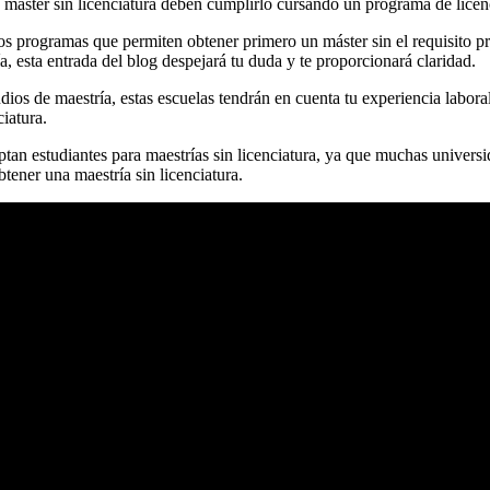
máster sin licenciatura deben cumplirlo cursando un programa de licenc
programas que permiten obtener primero un máster sin el requisito previ
a, esta entrada del blog despejará tu duda y te proporcionará claridad.
udios de maestría, estas escuelas tendrán en cuenta tu experiencia labora
iatura.
n estudiantes para maestrías sin licenciatura, ya que muchas universid
ener una maestría sin licenciatura.