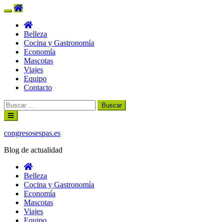
Belleza
Cocina y Gastronomía
Economía
Mascotas
Viajes
Equipo
Contacto
Buscar:
Ir
al
contenido
congresosespas.es
Blog de actualidad
Belleza
Cocina y Gastronomía
Economía
Mascotas
Viajes
Equipo