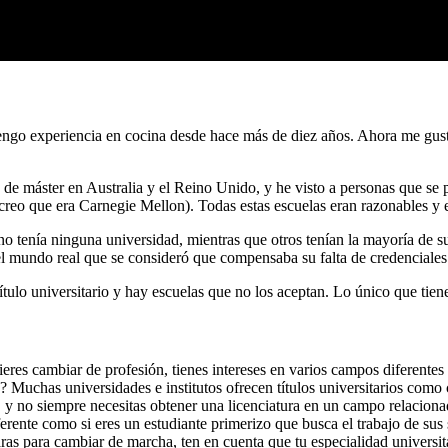
Tengo experiencia en cocina desde hace más de diez años. Ahora me gust
e máster en Australia y el Reino Unido, y he visto a personas que se 
creo que era Carnegie Mellon). Todas estas escuelas eran razonables y e
no tenía ninguna universidad, mientras que otros tenían la mayoría de su
 el mundo real que se consideró que compensaba su falta de credenciales
ítulo universitario y hay escuelas que no los aceptan. Lo único que tie
ieres cambiar de profesión, tienes intereses en varios campos diferente
? Muchas universidades e institutos ofrecen títulos universitarios com
, y no siempre necesitas obtener una licenciatura en un campo relaciona
rente como si eres un estudiante primerizo que busca el trabajo de sus
s para cambiar de marcha, ten en cuenta que tu especialidad universita