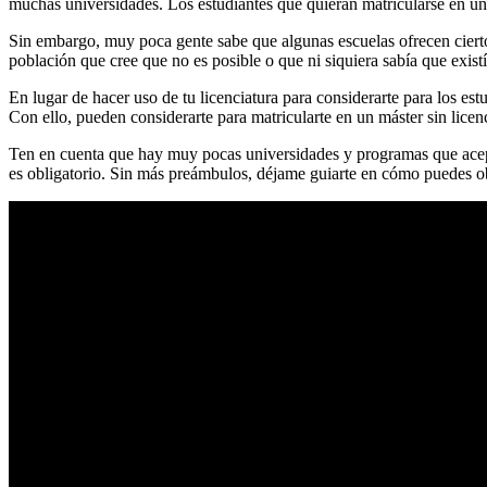
muchas universidades. Los estudiantes que quieran matricularse en un 
Sin embargo, muy poca gente sabe que algunas escuelas ofrecen ciertos 
población que cree que no es posible o que ni siquiera sabía que existí
En lugar de hacer uso de tu licenciatura para considerarte para los est
Con ello, pueden considerarte para matricularte en un máster sin licenc
Ten en cuenta que hay muy pocas universidades y programas que acepta
es obligatorio. Sin más preámbulos, déjame guiarte en cómo puedes obt