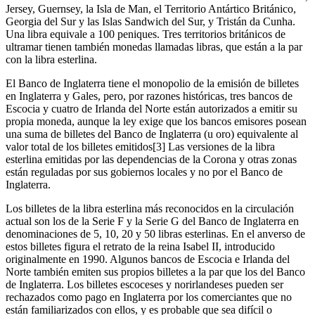
Jersey, Guernsey, la Isla de Man, el Territorio Antártico Británico,
Georgia del Sur y las Islas Sandwich del Sur, y Tristán da Cunha.
Una libra equivale a 100 peniques. Tres territorios británicos de
ultramar tienen también monedas llamadas libras, que están a la par
con la libra esterlina.
El Banco de Inglaterra tiene el monopolio de la emisión de billetes
en Inglaterra y Gales, pero, por razones históricas, tres bancos de
Escocia y cuatro de Irlanda del Norte están autorizados a emitir su
propia moneda, aunque la ley exige que los bancos emisores posean
una suma de billetes del Banco de Inglaterra (u oro) equivalente al
valor total de los billetes emitidos[3] Las versiones de la libra
esterlina emitidas por las dependencias de la Corona y otras zonas
están reguladas por sus gobiernos locales y no por el Banco de
Inglaterra.
Los billetes de la libra esterlina más reconocidos en la circulación
actual son los de la Serie F y la Serie G del Banco de Inglaterra en
denominaciones de 5, 10, 20 y 50 libras esterlinas. En el anverso de
estos billetes figura el retrato de la reina Isabel II, introducido
originalmente en 1990. Algunos bancos de Escocia e Irlanda del
Norte también emiten sus propios billetes a la par que los del Banco
de Inglaterra. Los billetes escoceses y norirlandeses pueden ser
rechazados como pago en Inglaterra por los comerciantes que no
están familiarizados con ellos, y es probable que sea difícil o