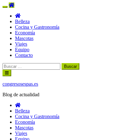
Belleza
Cocina y Gastronomía
Economía
Mascotas
Viajes
Equipo
Contacto
Buscar:
Ir
al
contenido
congresosespas.es
Blog de actualidad
Belleza
Cocina y Gastronomía
Economía
Mascotas
Viajes
Equipo