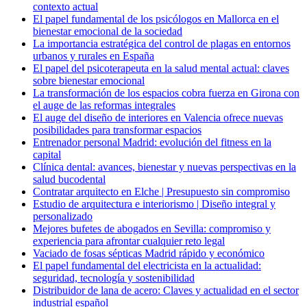
contexto actual
El papel fundamental de los psicólogos en Mallorca en el
bienestar emocional de la sociedad
La importancia estratégica del control de plagas en entornos
urbanos y rurales en España
El papel del psicoterapeuta en la salud mental actual: claves
sobre bienestar emocional
La transformación de los espacios cobra fuerza en Girona con
el auge de las reformas integrales
El auge del diseño de interiores en Valencia ofrece nuevas
posibilidades para transformar espacios
Entrenador personal Madrid: evolución del fitness en la
capital
Clínica dental: avances, bienestar y nuevas perspectivas en la
salud bucodental
Contratar arquitecto en Elche | Presupuesto sin compromiso
Estudio de arquitectura e interiorismo | Diseño integral y
personalizado
Mejores bufetes de abogados en Sevilla: compromiso y
experiencia para afrontar cualquier reto legal
Vaciado de fosas sépticas Madrid rápido y económico
El papel fundamental del electricista en la actualidad:
seguridad, tecnología y sostenibilidad
Distribuidor de lana de acero: Claves y actualidad en el sector
industrial español