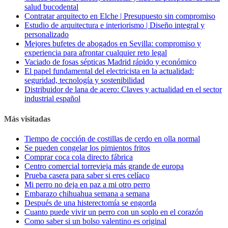
salud bucodental
Contratar arquitecto en Elche | Presupuesto sin compromiso
Estudio de arquitectura e interiorismo | Diseño integral y
personalizado
Mejores bufetes de abogados en Sevilla: compromiso y
experiencia para afrontar cualquier reto legal
Vaciado de fosas sépticas Madrid rápido y económico
El papel fundamental del electricista en la actualidad:
seguridad, tecnología y sostenibilidad
Distribuidor de lana de acero: Claves y actualidad en el sector
industrial español
Más visitadas
Tiempo de cocción de costillas de cerdo en olla normal
Se pueden congelar los pimientos fritos
Comprar coca cola directo fábrica
Centro comercial torrevieja más grande de europa
Prueba casera para saber si eres celíaco
Mi perro no deja en paz a mi otro perro
Embarazo chihuahua semana a semana
Después de una histerectomía se engorda
Cuanto puede vivir un perro con un soplo en el corazón
Como saber si un bolso valentino es original