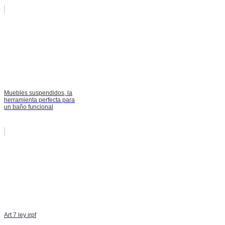
Muebles suspendidos, la
herramienta perfecta para
un baño funcional
Art 7 ley irpf