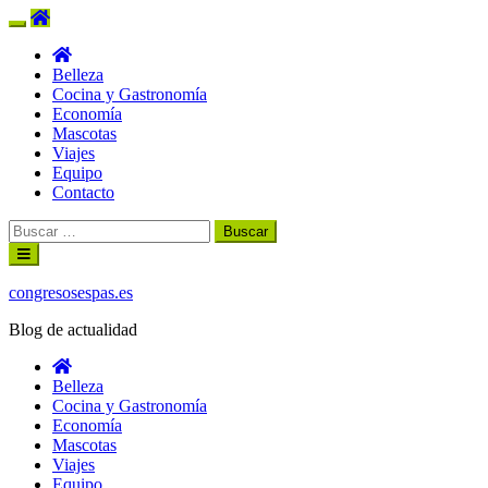
Belleza
Cocina y Gastronomía
Economía
Mascotas
Viajes
Equipo
Contacto
Buscar:
Ir
al
contenido
congresosespas.es
Blog de actualidad
Belleza
Cocina y Gastronomía
Economía
Mascotas
Viajes
Equipo