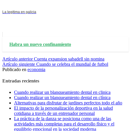
La legitima en galicia
Habra un nuevo confinamiento
Seguir
Artículo anterior
Cuenta expansion sabadell sin nomina
Artículo siguiente
Cuando se celebra el mundial de futbol
leyendo
Publicado en
economia
Entradas recientes
Cuando realizar un blanqueamiento dental en clinica
Cuando realizar un blanqueamiento dental en clínica
Alternativas para disfrutar de jardines perfectos todo el año
El impacto de la personalización deportiva en la salud
cotidiana a través de un entrenador personal
La práctica de la danza se posiciona como una de las
actividades más completas para el desarrollo físico y el
equilibrio emocional en la sociedad moderna