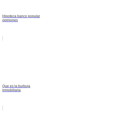
Hipoteca banco popular
opiniones
Que es la burbuja
inmobiliaria