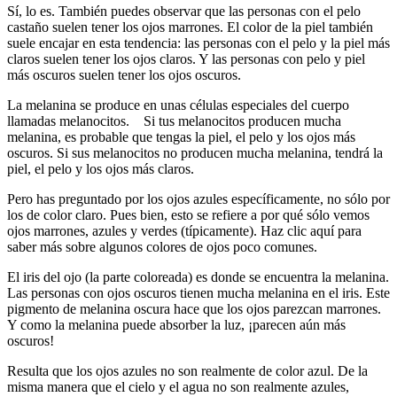
Sí, lo es. También puedes observar que las personas con el pelo
castaño suelen tener los ojos marrones. El color de la piel también
suele encajar en esta tendencia: las personas con el pelo y la piel más
claros suelen tener los ojos claros. Y las personas con pelo y piel
más oscuros suelen tener los ojos oscuros.
La melanina se produce en unas células especiales del cuerpo
llamadas melanocitos. Si tus melanocitos producen mucha
melanina, es probable que tengas la piel, el pelo y los ojos más
oscuros. Si sus melanocitos no producen mucha melanina, tendrá la
piel, el pelo y los ojos más claros.
Pero has preguntado por los ojos azules específicamente, no sólo por
los de color claro. Pues bien, esto se refiere a por qué sólo vemos
ojos marrones, azules y verdes (típicamente). Haz clic aquí para
saber más sobre algunos colores de ojos poco comunes.
El iris del ojo (la parte coloreada) es donde se encuentra la melanina.
Las personas con ojos oscuros tienen mucha melanina en el iris. Este
pigmento de melanina oscura hace que los ojos parezcan marrones.
Y como la melanina puede absorber la luz, ¡parecen aún más
oscuros!
Resulta que los ojos azules no son realmente de color azul. De la
misma manera que el cielo y el agua no son realmente azules,