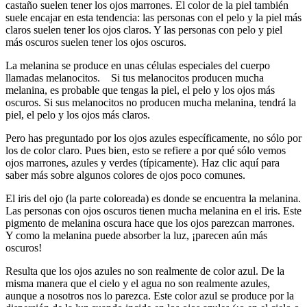
castaño suelen tener los ojos marrones. El color de la piel también
suele encajar en esta tendencia: las personas con el pelo y la piel más
claros suelen tener los ojos claros. Y las personas con pelo y piel
más oscuros suelen tener los ojos oscuros.
La melanina se produce en unas células especiales del cuerpo
llamadas melanocitos. Si tus melanocitos producen mucha
melanina, es probable que tengas la piel, el pelo y los ojos más
oscuros. Si sus melanocitos no producen mucha melanina, tendrá la
piel, el pelo y los ojos más claros.
Pero has preguntado por los ojos azules específicamente, no sólo por
los de color claro. Pues bien, esto se refiere a por qué sólo vemos
ojos marrones, azules y verdes (típicamente). Haz clic aquí para
saber más sobre algunos colores de ojos poco comunes.
El iris del ojo (la parte coloreada) es donde se encuentra la melanina.
Las personas con ojos oscuros tienen mucha melanina en el iris. Este
pigmento de melanina oscura hace que los ojos parezcan marrones.
Y como la melanina puede absorber la luz, ¡parecen aún más
oscuros!
Resulta que los ojos azules no son realmente de color azul. De la
misma manera que el cielo y el agua no son realmente azules,
aunque a nosotros nos lo parezca. Este color azul se produce por la