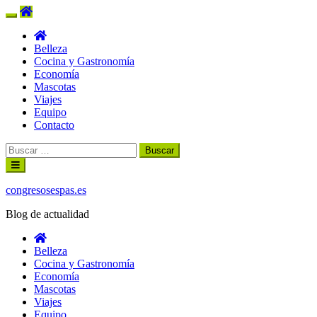
Belleza
Cocina y Gastronomía
Economía
Mascotas
Viajes
Equipo
Contacto
Buscar:
Ir
al
contenido
congresosespas.es
Blog de actualidad
Belleza
Cocina y Gastronomía
Economía
Mascotas
Viajes
Equipo