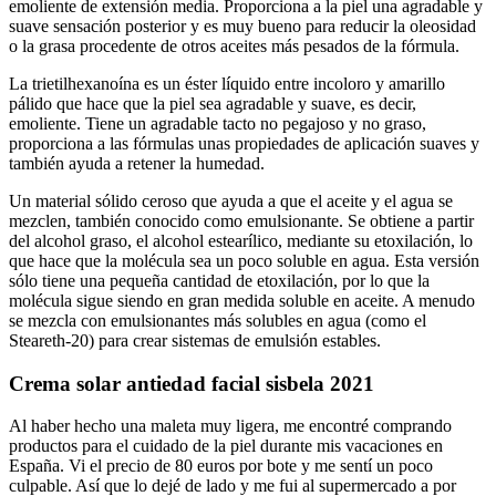
emoliente de extensión media. Proporciona a la piel una agradable y
suave sensación posterior y es muy bueno para reducir la oleosidad
o la grasa procedente de otros aceites más pesados de la fórmula.
La trietilhexanoína es un éster líquido entre incoloro y amarillo
pálido que hace que la piel sea agradable y suave, es decir,
emoliente. Tiene un agradable tacto no pegajoso y no graso,
proporciona a las fórmulas unas propiedades de aplicación suaves y
también ayuda a retener la humedad.
Un material sólido ceroso que ayuda a que el aceite y el agua se
mezclen, también conocido como emulsionante. Se obtiene a partir
del alcohol graso, el alcohol estearílico, mediante su etoxilación, lo
que hace que la molécula sea un poco soluble en agua. Esta versión
sólo tiene una pequeña cantidad de etoxilación, por lo que la
molécula sigue siendo en gran medida soluble en aceite. A menudo
se mezcla con emulsionantes más solubles en agua (como el
Steareth-20) para crear sistemas de emulsión estables.
Crema solar antiedad facial sisbela 2021
Al haber hecho una maleta muy ligera, me encontré comprando
productos para el cuidado de la piel durante mis vacaciones en
España. Vi el precio de 80 euros por bote y me sentí un poco
culpable. Así que lo dejé de lado y me fui al supermercado a por