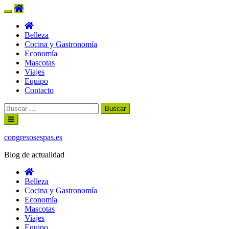
Belleza
Cocina y Gastronomía
Economía
Mascotas
Viajes
Equipo
Contacto
Buscar:
Ir
al
contenido
congresosespas.es
Blog de actualidad
Belleza
Cocina y Gastronomía
Economía
Mascotas
Viajes
Equipo