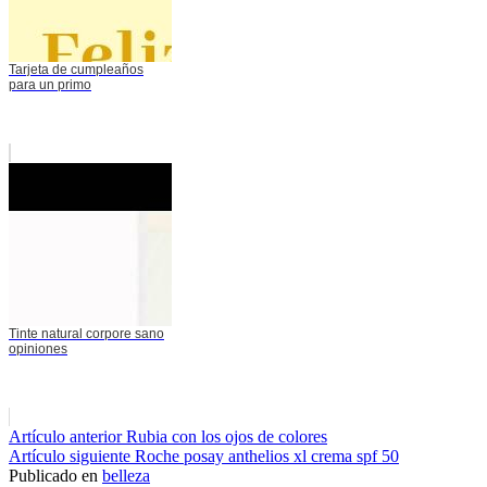
Tarjeta de cumpleaños
para un primo
Tinte natural corpore sano
opiniones
Seguir
Artículo anterior
Rubia con los ojos de colores
Artículo siguiente
Roche posay anthelios xl crema spf 50
leyendo
Publicado en
belleza