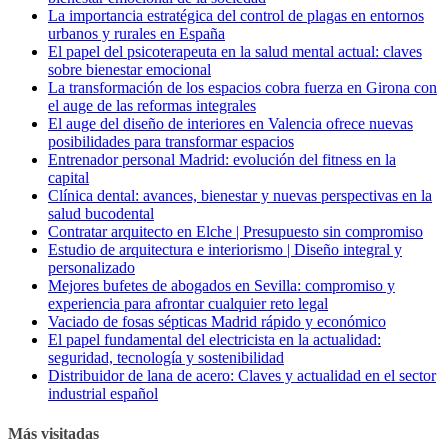
La importancia estratégica del control de plagas en entornos
urbanos y rurales en España
El papel del psicoterapeuta en la salud mental actual: claves
sobre bienestar emocional
La transformación de los espacios cobra fuerza en Girona con
el auge de las reformas integrales
El auge del diseño de interiores en Valencia ofrece nuevas
posibilidades para transformar espacios
Entrenador personal Madrid: evolución del fitness en la
capital
Clínica dental: avances, bienestar y nuevas perspectivas en la
salud bucodental
Contratar arquitecto en Elche | Presupuesto sin compromiso
Estudio de arquitectura e interiorismo | Diseño integral y
personalizado
Mejores bufetes de abogados en Sevilla: compromiso y
experiencia para afrontar cualquier reto legal
Vaciado de fosas sépticas Madrid rápido y económico
El papel fundamental del electricista en la actualidad:
seguridad, tecnología y sostenibilidad
Distribuidor de lana de acero: Claves y actualidad en el sector
industrial español
Más visitadas