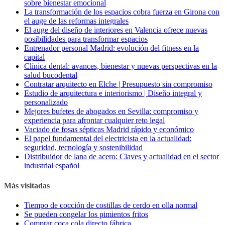
sobre bienestar emocional
La transformación de los espacios cobra fuerza en Girona con
el auge de las reformas integrales
El auge del diseño de interiores en Valencia ofrece nuevas
posibilidades para transformar espacios
Entrenador personal Madrid: evolución del fitness en la
capital
Clínica dental: avances, bienestar y nuevas perspectivas en la
salud bucodental
Contratar arquitecto en Elche | Presupuesto sin compromiso
Estudio de arquitectura e interiorismo | Diseño integral y
personalizado
Mejores bufetes de abogados en Sevilla: compromiso y
experiencia para afrontar cualquier reto legal
Vaciado de fosas sépticas Madrid rápido y económico
El papel fundamental del electricista en la actualidad:
seguridad, tecnología y sostenibilidad
Distribuidor de lana de acero: Claves y actualidad en el sector
industrial español
Más visitadas
Tiempo de cocción de costillas de cerdo en olla normal
Se pueden congelar los pimientos fritos
Comprar coca cola directo fábrica