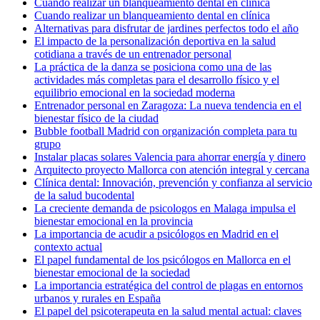
Cuando realizar un blanqueamiento dental en clinica
Cuando realizar un blanqueamiento dental en clínica
Alternativas para disfrutar de jardines perfectos todo el año
El impacto de la personalización deportiva en la salud
cotidiana a través de un entrenador personal
La práctica de la danza se posiciona como una de las
actividades más completas para el desarrollo físico y el
equilibrio emocional en la sociedad moderna
Entrenador personal en Zaragoza: La nueva tendencia en el
bienestar físico de la ciudad
Bubble football Madrid con organización completa para tu
grupo
Instalar placas solares Valencia para ahorrar energía y dinero
Arquitecto proyecto Mallorca con atención integral y cercana
Clínica dental: Innovación, prevención y confianza al servicio
de la salud bucodental
La creciente demanda de psicologos en Malaga impulsa el
bienestar emocional en la provincia
La importancia de acudir a psicólogos en Madrid en el
contexto actual
El papel fundamental de los psicólogos en Mallorca en el
bienestar emocional de la sociedad
La importancia estratégica del control de plagas en entornos
urbanos y rurales en España
El papel del psicoterapeuta en la salud mental actual: claves