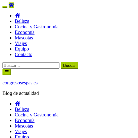
Belleza
Cocina y Gastronomía
Economía
Mascotas
Viajes
Equipo
Contacto
Buscar:
Ir
al
contenido
congresosespas.es
Blog de actualidad
Belleza
Cocina y Gastronomía
Economía
Mascotas
Viajes
Equipo