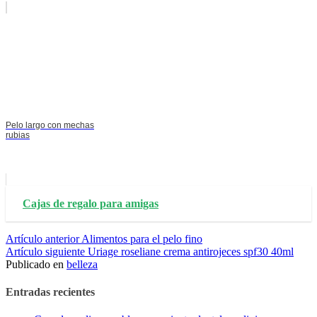
Pelo largo con mechas
rubias
Cajas de regalo para amigas
Seguir
Artículo anterior
Alimentos para el pelo fino
Artículo siguiente
Uriage roseliane crema antirojeces spf30 40ml
leyendo
Publicado en
belleza
Entradas recientes