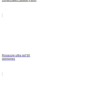
comerciales castilla y leon
Rosacure ultra spf 50
opiniones