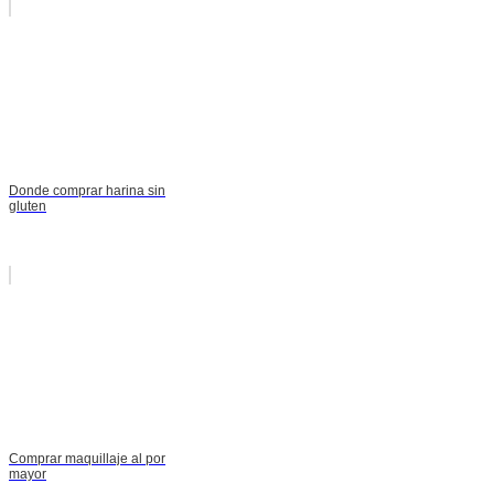
Donde comprar harina sin
gluten
Comprar maquillaje al por
mayor