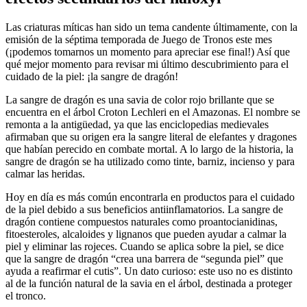
Las criaturas míticas han sido un tema candente últimamente, con la
emisión de la séptima temporada de Juego de Tronos este mes
(¡podemos tomarnos un momento para apreciar ese final!) Así que
qué mejor momento para revisar mi último descubrimiento para el
cuidado de la piel: ¡la sangre de dragón!
La sangre de dragón es una savia de color rojo brillante que se
encuentra en el árbol Croton Lechleri en el Amazonas. El nombre se
remonta a la antigüedad, ya que las enciclopedias medievales
afirmaban que su origen era la sangre literal de elefantes y dragones
que habían perecido en combate mortal. A lo largo de la historia, la
sangre de dragón se ha utilizado como tinte, barniz, incienso y para
calmar las heridas.
Hoy en día es más común encontrarla en productos para el cuidado
de la piel debido a sus beneficios antiinflamatorios. La sangre de
dragón contiene compuestos naturales como proantocianidinas,
fitoesteroles, alcaloides y lignanos que pueden ayudar a calmar la
piel y eliminar las rojeces. Cuando se aplica sobre la piel, se dice
que la sangre de dragón “crea una barrera de “segunda piel” que
ayuda a reafirmar el cutis”. Un dato curioso: este uso no es distinto
al de la función natural de la savia en el árbol, destinada a proteger
el tronco.