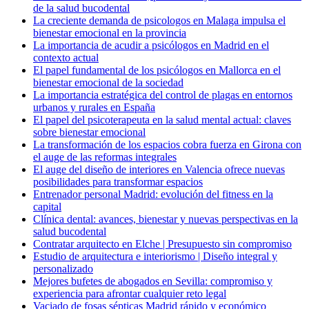
de la salud bucodental
La creciente demanda de psicologos en Malaga impulsa el
bienestar emocional en la provincia
La importancia de acudir a psicólogos en Madrid en el
contexto actual
El papel fundamental de los psicólogos en Mallorca en el
bienestar emocional de la sociedad
La importancia estratégica del control de plagas en entornos
urbanos y rurales en España
El papel del psicoterapeuta en la salud mental actual: claves
sobre bienestar emocional
La transformación de los espacios cobra fuerza en Girona con
el auge de las reformas integrales
El auge del diseño de interiores en Valencia ofrece nuevas
posibilidades para transformar espacios
Entrenador personal Madrid: evolución del fitness en la
capital
Clínica dental: avances, bienestar y nuevas perspectivas en la
salud bucodental
Contratar arquitecto en Elche | Presupuesto sin compromiso
Estudio de arquitectura e interiorismo | Diseño integral y
personalizado
Mejores bufetes de abogados en Sevilla: compromiso y
experiencia para afrontar cualquier reto legal
Vaciado de fosas sépticas Madrid rápido y económico