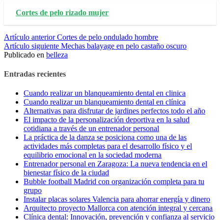
Cortes de pelo rizado mujer
Seguir
Artículo anterior
Cortes de pelo ondulado hombre
Artículo siguiente
Mechas balayage en pelo castaño oscuro
leyendo
Publicado en
belleza
Entradas recientes
Cuando realizar un blanqueamiento dental en clinica
Cuando realizar un blanqueamiento dental en clínica
Alternativas para disfrutar de jardines perfectos todo el año
El impacto de la personalización deportiva en la salud
cotidiana a través de un entrenador personal
La práctica de la danza se posiciona como una de las
actividades más completas para el desarrollo físico y el
equilibrio emocional en la sociedad moderna
Entrenador personal en Zaragoza: La nueva tendencia en el
bienestar físico de la ciudad
Bubble football Madrid con organización completa para tu
grupo
Instalar placas solares Valencia para ahorrar energía y dinero
Arquitecto proyecto Mallorca con atención integral y cercana
Clínica dental: Innovación, prevención y confianza al servicio