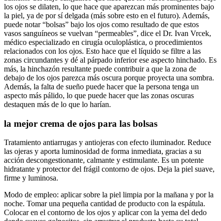
los ojos se dilaten, lo que hace que aparezcan más prominentes bajo
la piel, ya de por sí delgada (más sobre esto en el futuro). Además,
puede notar “bolsas” bajo los ojos como resultado de que estos
vasos sanguíneos se vuelvan “permeables”, dice el Dr. Ivan Vrcek,
médico especializado en cirugía oculoplástica, o procedimientos
relacionados con los ojos. Esto hace que el líquido se filtre a las
zonas circundantes y dé al párpado inferior ese aspecto hinchado. Es
más, la hinchazón resultante puede contribuir a que la zona de
debajo de los ojos parezca más oscura porque proyecta una sombra.
Además, la falta de sueño puede hacer que la persona tenga un
aspecto más pálido, lo que puede hacer que las zonas oscuras
destaquen más de lo que lo harían.
la mejor crema de ojos para las bolsas
Tratamiento antiarrugas y antiojeras con efecto iluminador. Reduce
las ojeras y aporta luminosidad de forma inmediata, gracias a su
acción descongestionante, calmante y estimulante. Es un potente
hidratante y protector del frágil contorno de ojos. Deja la piel suave,
firme y luminosa.
Modo de empleo: aplicar sobre la piel limpia por la mañana y por la
noche. Tomar una pequeña cantidad de producto con la espátula.
Colocar en el contorno de los ojos y aplicar con la yema del dedo