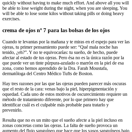
quickly without having to make much effort. And above all you will
be able to lose weight during the night, when you are sleeping. You
will be able to lose some kilos without taking pills or doing heavy
exercises.
crema de ojos nº 7 para las bolsas de los ojos
Cuando te levantas por la mañana y te miras en el espejo para ver las
ojeras, tu primer pensamiento puede ser: “Qué mala noche has
tenido, ¿eh?”. Y no te equivocarías: tu sueño, de hecho, puede
afectar al estado de tus ojeras. Pero ésa no es la única razón por la
que puede ver un tinte púrpura-azulado o marrón en la piel de esa
zona, como hemos aprendido de la Dra. Farah Moustafa,
dermatóloga del Centro Médico Tufts de Boston.
Hay tres razones por las que las ojeras pueden parecer más oscuras
que el resto de la cara: venas bajo la piel, hiperpigmentación y
oquedad. Cada uno de estos motivos de oscurecimiento requiere un
método de tratamiento diferente, por lo que primero hay que
identificar cuál es el culpable más probable para tratarlo y
prevenirlo.
Resulta que no es un mito que el sueño afecte a la piel incluso en
zonas concretas como las ojeras. La falta de sueño provoca un
aumento del flujo sanguíneo que hace que los vasos sanguíneos bajo