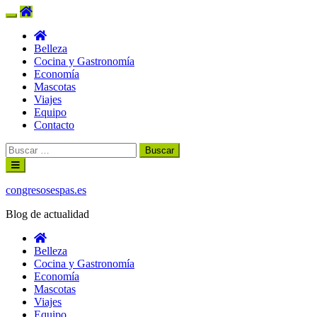
Belleza
Cocina y Gastronomía
Economía
Mascotas
Viajes
Equipo
Contacto
Buscar:
Ir
al
contenido
congresosespas.es
Blog de actualidad
Belleza
Cocina y Gastronomía
Economía
Mascotas
Viajes
Equipo