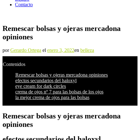
Contacto
Remescar bolsas y ojeras mercadona
opiniones
por
Gerardo Ortega
el
enero 3, 2022
en
belleza
Contenidos
Remescar bolsas y ojeras mercadona opiniones
efectos secundarios del haloxyl
eye cream for dark circles
crema de ojos nº 7 para las bolsas de los ojos
la mejor crema de ojos para las bolsas
Remescar bolsas y ojeras mercadona
opiniones
efectos secundarios del haloxyl