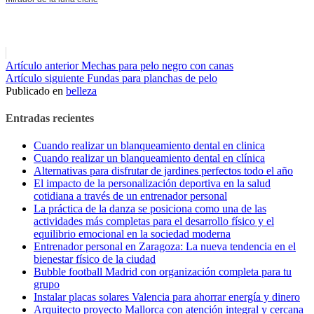
Seguir
Artículo anterior
Mechas para pelo negro con canas
Artículo siguiente
Fundas para planchas de pelo
leyendo
Publicado en
belleza
Entradas recientes
Cuando realizar un blanqueamiento dental en clinica
Cuando realizar un blanqueamiento dental en clínica
Alternativas para disfrutar de jardines perfectos todo el año
El impacto de la personalización deportiva en la salud
cotidiana a través de un entrenador personal
La práctica de la danza se posiciona como una de las
actividades más completas para el desarrollo físico y el
equilibrio emocional en la sociedad moderna
Entrenador personal en Zaragoza: La nueva tendencia en el
bienestar físico de la ciudad
Bubble football Madrid con organización completa para tu
grupo
Instalar placas solares Valencia para ahorrar energía y dinero
Arquitecto proyecto Mallorca con atención integral y cercana