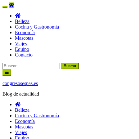
Belleza
Cocina y Gastronomía
Economía
Mascotas
Viajes
Equipo
Contacto
Buscar:
Ir
al
contenido
congresosespas.es
Blog de actualidad
Belleza
Cocina y Gastronomía
Economía
Mascotas
Viajes
Equipo