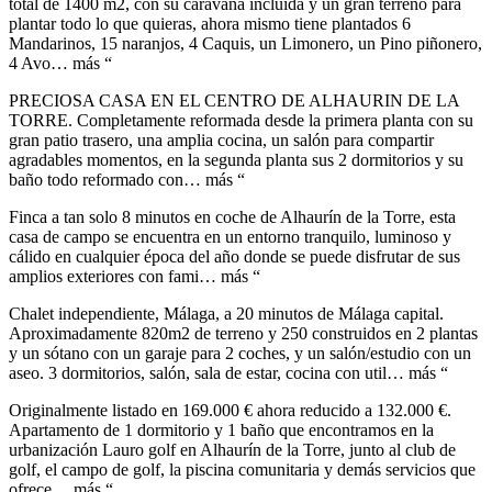
total de 1400 m2, con su caravana incluida y un gran terreno para
plantar todo lo que quieras, ahora mismo tiene plantados 6
Mandarinos, 15 naranjos, 4 Caquis, un Limonero, un Pino piñonero,
4 Avo… más “
PRECIOSA CASA EN EL CENTRO DE ALHAURIN DE LA
TORRE. Completamente reformada desde la primera planta con su
gran patio trasero, una amplia cocina, un salón para compartir
agradables momentos, en la segunda planta sus 2 dormitorios y su
baño todo reformado con… más “
Finca a tan solo 8 minutos en coche de Alhaurín de la Torre, esta
casa de campo se encuentra en un entorno tranquilo, luminoso y
cálido en cualquier época del año donde se puede disfrutar de sus
amplios exteriores con fami… más “
Chalet independiente, Málaga, a 20 minutos de Málaga capital.
Aproximadamente 820m2 de terreno y 250 construidos en 2 plantas
y un sótano con un garaje para 2 coches, y un salón/estudio con un
aseo. 3 dormitorios, salón, sala de estar, cocina con util… más “
Originalmente listado en 169.000 € ahora reducido a 132.000 €.
Apartamento de 1 dormitorio y 1 baño que encontramos en la
urbanización Lauro golf en Alhaurín de la Torre, junto al club de
golf, el campo de golf, la piscina comunitaria y demás servicios que
ofrece… más “