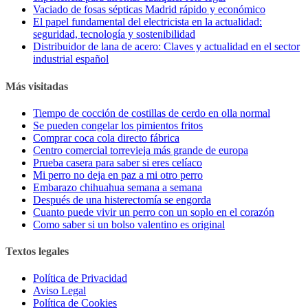
Vaciado de fosas sépticas Madrid rápido y económico
El papel fundamental del electricista en la actualidad:
seguridad, tecnología y sostenibilidad
Distribuidor de lana de acero: Claves y actualidad en el sector
industrial español
Más visitadas
Tiempo de cocción de costillas de cerdo en olla normal
Se pueden congelar los pimientos fritos
Comprar coca cola directo fábrica
Centro comercial torrevieja más grande de europa
Prueba casera para saber si eres celíaco
Mi perro no deja en paz a mi otro perro
Embarazo chihuahua semana a semana
Después de una histerectomía se engorda
Cuanto puede vivir un perro con un soplo en el corazón
Como saber si un bolso valentino es original
Textos legales
Política de Privacidad
Aviso Legal
Política de Cookies