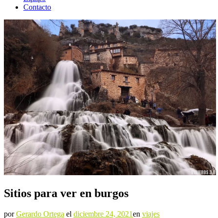
Contacto
Sitios para ver en burgos
por
Gerardo Ortega
el
diciembre 24, 2021
en
viajes