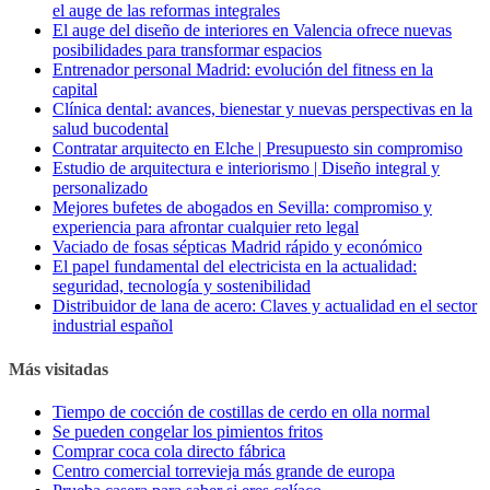
el auge de las reformas integrales
El auge del diseño de interiores en Valencia ofrece nuevas
posibilidades para transformar espacios
Entrenador personal Madrid: evolución del fitness en la
capital
Clínica dental: avances, bienestar y nuevas perspectivas en la
salud bucodental
Contratar arquitecto en Elche | Presupuesto sin compromiso
Estudio de arquitectura e interiorismo | Diseño integral y
personalizado
Mejores bufetes de abogados en Sevilla: compromiso y
experiencia para afrontar cualquier reto legal
Vaciado de fosas sépticas Madrid rápido y económico
El papel fundamental del electricista en la actualidad:
seguridad, tecnología y sostenibilidad
Distribuidor de lana de acero: Claves y actualidad en el sector
industrial español
Más visitadas
Tiempo de cocción de costillas de cerdo en olla normal
Se pueden congelar los pimientos fritos
Comprar coca cola directo fábrica
Centro comercial torrevieja más grande de europa