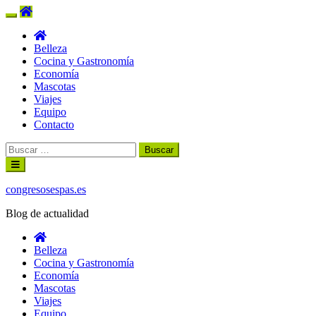
Belleza
Cocina y Gastronomía
Economía
Mascotas
Viajes
Equipo
Contacto
Buscar:
Ir
al
contenido
congresosespas.es
Blog de actualidad
Belleza
Cocina y Gastronomía
Economía
Mascotas
Viajes
Equipo