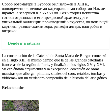
Собор Богоматери в Бургосе был заложен в ХIII в.,
одновременно с великими кафедральными соборами Иль-де-
Франса, а завершен в ХV-ХVI вв. Вся история искусства
готики отразилась в его прекрасной архитектуре и
уникальной коллекции произведений искусства, включающей
картины, резные скамьи хора, рельефы алтаря, надгробья и
витражи.
Donde ir a asturias
La construcción de la Catedral de Santa María de Burgos comenzó
en el siglo XIII, al mismo tiempo que la de las grandes catedrales
francesas de la región de París, y finalizó en los siglos XV y XVI.
Su espléndida arquitectura y la excepcional colección de obras
maestras que alberga -pinturas, sitiales del coro, retablos, tumbas y
vidrieras- son un verdadero compendio de la historia del arte gótico.
Relacionados