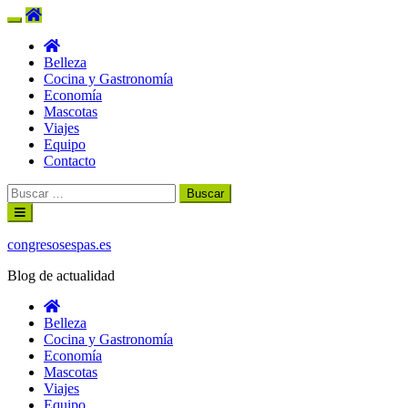
Belleza
Cocina y Gastronomía
Economía
Mascotas
Viajes
Equipo
Contacto
Buscar:
Ir
al
contenido
congresosespas.es
Blog de actualidad
Belleza
Cocina y Gastronomía
Economía
Mascotas
Viajes
Equipo