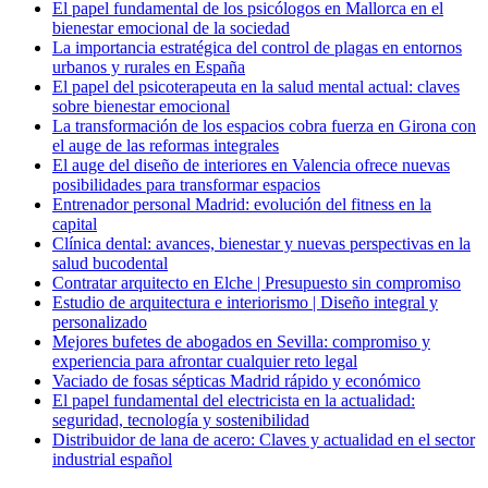
El papel fundamental de los psicólogos en Mallorca en el
bienestar emocional de la sociedad
La importancia estratégica del control de plagas en entornos
urbanos y rurales en España
El papel del psicoterapeuta en la salud mental actual: claves
sobre bienestar emocional
La transformación de los espacios cobra fuerza en Girona con
el auge de las reformas integrales
El auge del diseño de interiores en Valencia ofrece nuevas
posibilidades para transformar espacios
Entrenador personal Madrid: evolución del fitness en la
capital
Clínica dental: avances, bienestar y nuevas perspectivas en la
salud bucodental
Contratar arquitecto en Elche | Presupuesto sin compromiso
Estudio de arquitectura e interiorismo | Diseño integral y
personalizado
Mejores bufetes de abogados en Sevilla: compromiso y
experiencia para afrontar cualquier reto legal
Vaciado de fosas sépticas Madrid rápido y económico
El papel fundamental del electricista en la actualidad:
seguridad, tecnología y sostenibilidad
Distribuidor de lana de acero: Claves y actualidad en el sector
industrial español