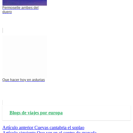
Fermoselle arribes del
duero
Que hacer hoy en asturias
Blogs de viajes por europa
Seguir
Artículo anterior
Cuevas cantabria el soplao
Artículo siguiente
Que ver en el centro de granada