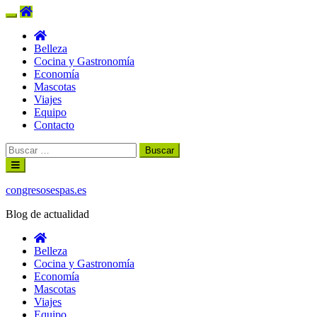
Belleza
Cocina y Gastronomía
Economía
Mascotas
Viajes
Equipo
Contacto
Buscar:
Ir
al
contenido
congresosespas.es
Blog de actualidad
Belleza
Cocina y Gastronomía
Economía
Mascotas
Viajes
Equipo