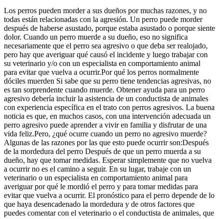
Los perros pueden morder a sus dueños por muchas razones, y no
todas están relacionadas con la agresión. Un perro puede morder
después de haberse asustado, porque estaba asustado o porque siente
dolor. Cuando un perro muerde a su dueño, eso no significa
necesariamente que el perro sea agresivo o que deba ser realojado,
pero hay que averiguar qué causó el incidente y luego trabajar con
su veterinario y/o con un especialista en comportamiento animal
para evitar que vuelva a ocurrir.Por qué los perros normalmente
dóciles muerden Si sabe que su perro tiene tendencias agresivas, no
es tan sorprendente cuando muerde. Obtener ayuda para un perro
agresivo debería incluir la asistencia de un conductista de animales
con experiencia específica en el trato con perros agresivos. La buena
noticia es que, en muchos casos, con una intervención adecuada un
perro agresivo puede aprender a vivir en familia y disfrutar de una
vida feliz.Pero, ¿qué ocurre cuando un perro no agresivo muerde?
Algunas de las razones por las que esto puede ocurrir son:Después
de la mordedura del perro Después de que un perro muerda a su
dueño, hay que tomar medidas. Esperar simplemente que no vuelva
a ocurrir no es el camino a seguir. En su lugar, trabaje con un
veterinario o un especialista en comportamiento animal para
averiguar por qué le mordió el perro y para tomar medidas para
evitar que vuelva a ocurrir. El pronóstico para el perro depende de lo
que haya desencadenado la mordedura y de otros factores que
puedes comentar con el veterinario o el conductista de animales, que