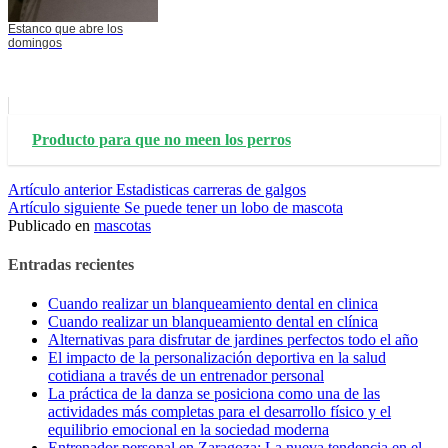
Estanco que abre los
domingos
Producto para que no meen los perros
Seguir
Artículo anterior
Estadisticas carreras de galgos
Artículo siguiente
Se puede tener un lobo de mascota
leyendo
Publicado en
mascotas
Entradas recientes
Cuando realizar un blanqueamiento dental en clinica
Cuando realizar un blanqueamiento dental en clínica
Alternativas para disfrutar de jardines perfectos todo el año
El impacto de la personalización deportiva en la salud
cotidiana a través de un entrenador personal
La práctica de la danza se posiciona como una de las
actividades más completas para el desarrollo físico y el
equilibrio emocional en la sociedad moderna
Entrenador personal en Zaragoza: La nueva tendencia en el