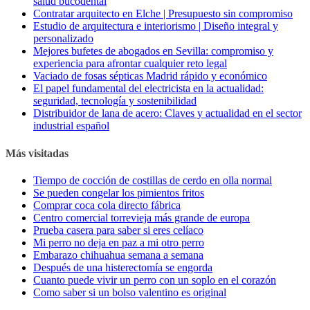
salud bucodental
Contratar arquitecto en Elche | Presupuesto sin compromiso
Estudio de arquitectura e interiorismo | Diseño integral y
personalizado
Mejores bufetes de abogados en Sevilla: compromiso y
experiencia para afrontar cualquier reto legal
Vaciado de fosas sépticas Madrid rápido y económico
El papel fundamental del electricista en la actualidad:
seguridad, tecnología y sostenibilidad
Distribuidor de lana de acero: Claves y actualidad en el sector
industrial español
Más visitadas
Tiempo de cocción de costillas de cerdo en olla normal
Se pueden congelar los pimientos fritos
Comprar coca cola directo fábrica
Centro comercial torrevieja más grande de europa
Prueba casera para saber si eres celíaco
Mi perro no deja en paz a mi otro perro
Embarazo chihuahua semana a semana
Después de una histerectomía se engorda
Cuanto puede vivir un perro con un soplo en el corazón
Como saber si un bolso valentino es original