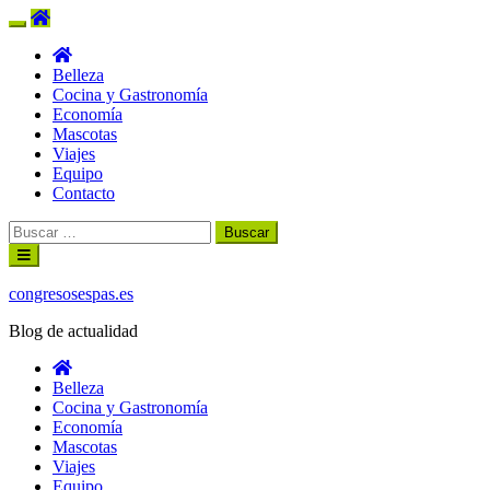
Belleza
Cocina y Gastronomía
Economía
Mascotas
Viajes
Equipo
Contacto
Buscar:
Ir
al
contenido
congresosespas.es
Blog de actualidad
Belleza
Cocina y Gastronomía
Economía
Mascotas
Viajes
Equipo