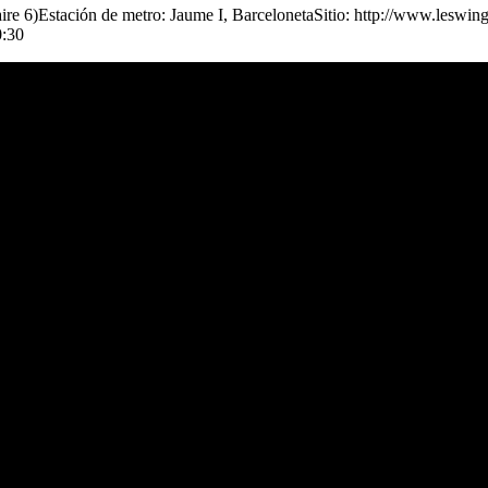
e 6)Estación de metro: Jaume I, BarcelonetaSitio: http://www.leswing
0:30