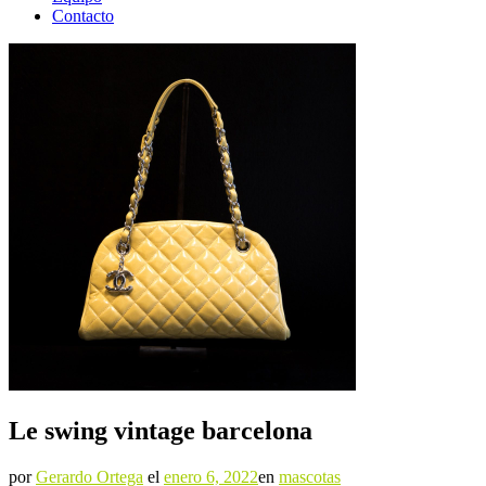
Contacto
Le swing vintage barcelona
por
Gerardo Ortega
el
enero 6, 2022
en
mascotas