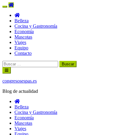
Belleza
Cocina y Gastronomía
Economía
Mascotas
Viajes
Equipo
Contacto
Buscar:
Ir
al
contenido
congresosespas.es
Blog de actualidad
Belleza
Cocina y Gastronomía
Economía
Mascotas
Viajes
Equipo