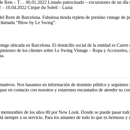
de Reis – T… 06.01.2022 Listado patrocinado – excursiones de un día
 – 10.04.2022 Cirque du Soleil – Luzia
l Born de Barcelona. Fabulosa tienda repleta de prendas vintage de pr
da llamada “Blow by Le Swing”.
tage ubicada en Barcelona. El domicilio social de la entidad es Carre
opiniones de los clientes sobre Le Swing Vintage – Ropa y Accesorios, 
na.
ormativos. Nos basamos en información de dominio público y seguimos la
ase en contacto con nosotros y estaremos encantados de atender su con
s memorables de los años 80 por New Look. Donde se puede pasar todo 
stá siempre a su servicio. Para los amantes de todo lo que es hermoso y 