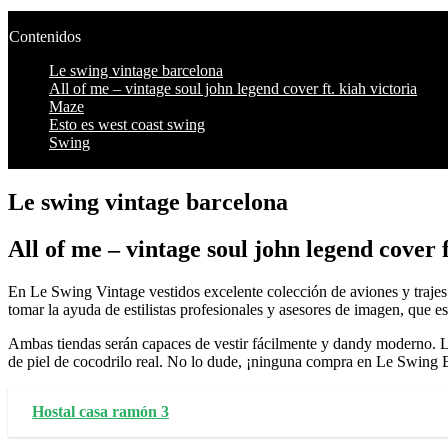
Contenidos
Le swing vintage barcelona
All of me – vintage soul john legend cover ft. kiah victoria
Maze
Esto es west coast swing
Swing
Le swing vintage barcelona
All of me – vintage soul john legend cover f
En Le Swing Vintage vestidos excelente colección de aviones y traje
tomar la ayuda de estilistas profesionales y asesores de imagen, que e
Ambas tiendas serán capaces de vestir fácilmente y dandy moderno. L
de piel de cocodrilo real. No lo dude, ¡ninguna compra en Le Swing Br
Hostal casa ramón 3