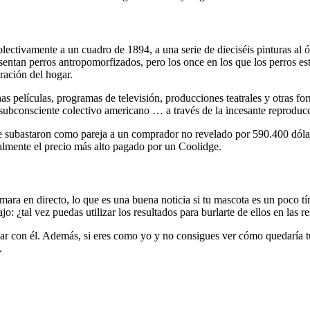
colectivamente a un cuadro de 1894, a una serie de dieciséis pinturas 
esentan perros antropomorfizados, pero los once en los que los perros e
ración del hogar.
s películas, programas de televisión, producciones teatrales y otras form
bconsciente colectivo americano … a través de la incesante reproducc
 se subastaron como pareja a un comprador no revelado por 590.400 dóla
lmente el precio más alto pagado por un Coolidge.
ámara en directo, lo que es una buena noticia si tu mascota es un poco tí
 ¿tal vez puedas utilizar los resultados para burlarte de ellos en las r
r con él. Además, si eres como yo y no consigues ver cómo quedaría tu
.