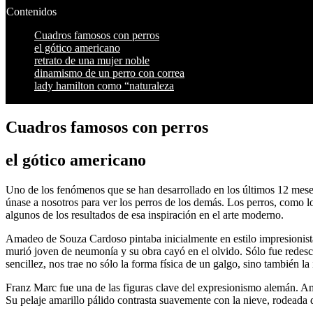
Contenidos
Cuadros famosos con perros
el gótico americano
retrato de una mujer noble
dinamismo de un perro con correa
lady hamilton como “naturaleza
Cuadros famosos con perros
el gótico americano
Uno de los fenómenos que se han desarrollado en los últimos 12 meses 
únase a nosotros para ver los perros de los demás. Los perros, como l
algunos de los resultados de esa inspiración en el arte moderno.
Amadeo de Souza Cardoso pintaba inicialmente en estilo impresionista
murió joven de neumonía y su obra cayó en el olvido. Sólo fue redescu
sencillez, nos trae no sólo la forma física de un galgo, sino también l
Franz Marc fue una de las figuras clave del expresionismo alemán. Ama
Su pelaje amarillo pálido contrasta suavemente con la nieve, rodeada 