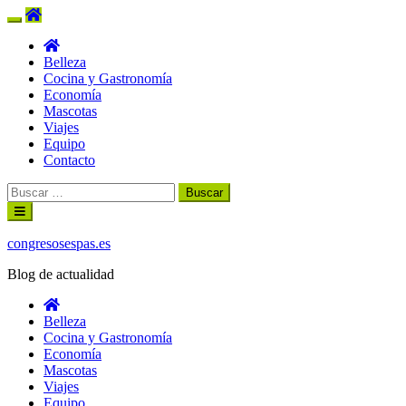
Belleza
Cocina y Gastronomía
Economía
Mascotas
Viajes
Equipo
Contacto
Buscar:
Ir
al
contenido
congresosespas.es
Blog de actualidad
Belleza
Cocina y Gastronomía
Economía
Mascotas
Viajes
Equipo