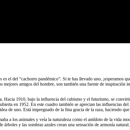
es el del “cachorro pandémico”. Si te has llevado uno, ¡esperamos que s
os mejores amigos del hombre, son también una fuente de inspiración ina
. Hacia 1910, bajo la influencia del cubismo y el futurismo, se convir
bierta en 1952. En este cuadro también se aprecian las influencias del
a idea de uno. Está impregnado de la fina gracia de la raza, haciendo que
ba a los animales y veía la naturaleza como el antídoto de la vida mode
de árboles y las sombras azules crean una sensación de armonía natural.