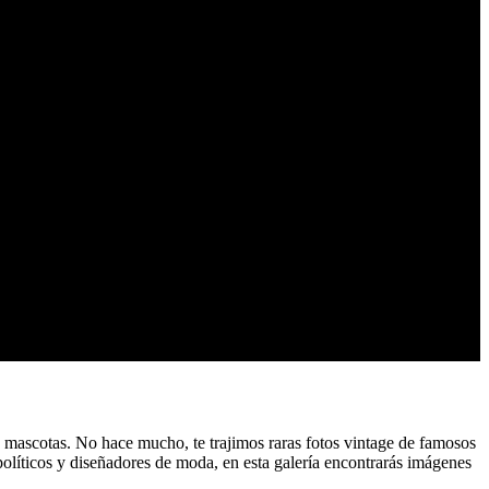
s mascotas. No hace mucho, te trajimos raras fotos vintage de famosos
políticos y diseñadores de moda, en esta galería encontrarás imágenes