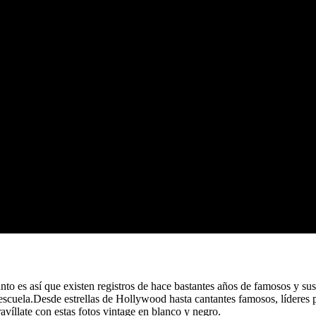
to es así que existen registros de hace bastantes años de famosos y su
 escuela.Desde estrellas de Hollywood hasta cantantes famosos, líderes 
víllate con estas fotos vintage en blanco y negro.