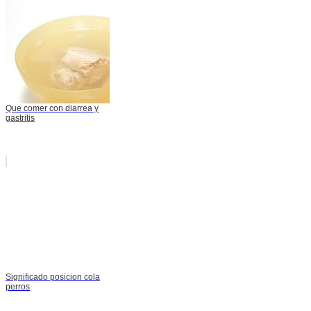
Que comer con diarrea y
gastritis
Significado posicion cola
perros