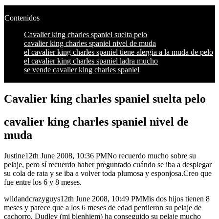
Contenidos
Cavalier king charles spaniel suelta pelo
cavalier king charles spaniel nivel de muda
el cavalier king charles spaniel tiene alergia a la muda de pelo
el cavalier king charles spaniel ladra mucho
se vende cavalier king charles spaniel
Cavalier king charles spaniel suelta pelo
cavalier king charles spaniel nivel de
muda
Justine12th June 2008, 10:36 PMNo recuerdo mucho sobre su
pelaje, pero sí recuerdo haber preguntado cuándo se iba a desplegar
su cola de rata y se iba a volver toda plumosa y esponjosa.Creo que
fue entre los 6 y 8 meses.
wildandcrazyguys12th June 2008, 10:49 PMMis dos hijos tienen 8
meses y parece que a los 6 meses de edad perdieron su pelaje de
cachorro. Dudley (mi blenhiem) ha conseguido su pelaje mucho