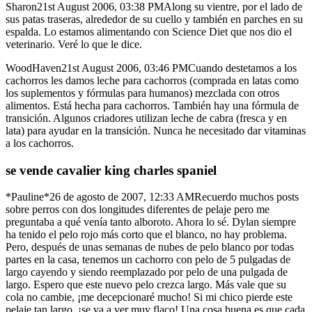
Sharon21st August 2006, 03:38 PMAlong su vientre, por el lado de
sus patas traseras, alrededor de su cuello y también en parches en su
espalda. Lo estamos alimentando con Science Diet que nos dio el
veterinario. Veré lo que le dice.
WoodHaven21st August 2006, 03:46 PMCuando destetamos a los
cachorros les damos leche para cachorros (comprada en latas como
los suplementos y fórmulas para humanos) mezclada con otros
alimentos. Está hecha para cachorros. También hay una fórmula de
transición. Algunos criadores utilizan leche de cabra (fresca y en
lata) para ayudar en la transición. Nunca he necesitado dar vitaminas
a los cachorros.
se vende cavalier king charles spaniel
*Pauline*26 de agosto de 2007, 12:33 AMRecuerdo muchos posts
sobre perros con dos longitudes diferentes de pelaje pero me
preguntaba a qué venía tanto alboroto. Ahora lo sé. Dylan siempre
ha tenido el pelo rojo más corto que el blanco, no hay problema.
Pero, después de unas semanas de nubes de pelo blanco por todas
partes en la casa, tenemos un cachorro con pelo de 5 pulgadas de
largo cayendo y siendo reemplazado por pelo de una pulgada de
largo. Espero que este nuevo pelo crezca largo. Más vale que su
cola no cambie, ¡me decepcionaré mucho! Si mi chico pierde este
pelaje tan largo, ¡se va a ver muy flaco! Una cosa buena es que cada