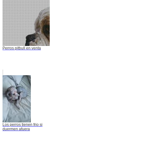
Perros pitbull en venta
Los perros tienen frio si
duermen afuera