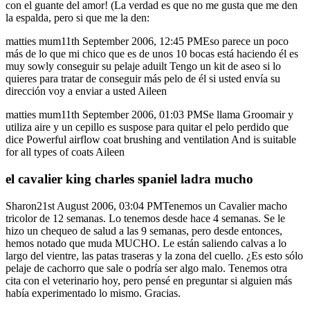
con el guante del amor! (La verdad es que no me gusta que me den
la espalda, pero si que me la den:
matties mum11th September 2006, 12:45 PMEso parece un poco
más de lo que mi chico que es de unos 10 bocas está haciendo él es
muy sowly conseguir su pelaje aduilt Tengo un kit de aseo si lo
quieres para tratar de conseguir más pelo de él si usted envía su
dirección voy a enviar a usted Aileen
matties mum11th September 2006, 01:03 PMSe llama Groomair y
utiliza aire y un cepillo es suspose para quitar el pelo perdido que
dice Powerful airflow coat brushing and ventilation And is suitable
for all types of coats Aileen
el cavalier king charles spaniel ladra mucho
Sharon21st August 2006, 03:04 PMTenemos un Cavalier macho
tricolor de 12 semanas. Lo tenemos desde hace 4 semanas. Se le
hizo un chequeo de salud a las 9 semanas, pero desde entonces,
hemos notado que muda MUCHO. Le están saliendo calvas a lo
largo del vientre, las patas traseras y la zona del cuello. ¿Es esto sólo
pelaje de cachorro que sale o podría ser algo malo. Tenemos otra
cita con el veterinario hoy, pero pensé en preguntar si alguien más
había experimentado lo mismo. Gracias.