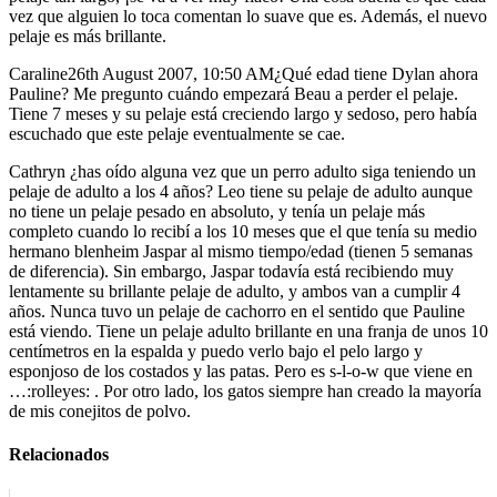
vez que alguien lo toca comentan lo suave que es. Además, el nuevo
pelaje es más brillante.
Caraline26th August 2007, 10:50 AM¿Qué edad tiene Dylan ahora
Pauline? Me pregunto cuándo empezará Beau a perder el pelaje.
Tiene 7 meses y su pelaje está creciendo largo y sedoso, pero había
escuchado que este pelaje eventualmente se cae.
Cathryn ¿has oído alguna vez que un perro adulto siga teniendo un
pelaje de adulto a los 4 años? Leo tiene su pelaje de adulto aunque
no tiene un pelaje pesado en absoluto, y tenía un pelaje más
completo cuando lo recibí a los 10 meses que el que tenía su medio
hermano blenheim Jaspar al mismo tiempo/edad (tienen 5 semanas
de diferencia). Sin embargo, Jaspar todavía está recibiendo muy
lentamente su brillante pelaje de adulto, y ambos van a cumplir 4
años. Nunca tuvo un pelaje de cachorro en el sentido que Pauline
está viendo. Tiene un pelaje adulto brillante en una franja de unos 10
centímetros en la espalda y puedo verlo bajo el pelo largo y
esponjoso de los costados y las patas. Pero es s-l-o-w que viene en
…:rolleyes: . Por otro lado, los gatos siempre han creado la mayoría
de mis conejitos de polvo.
Relacionados