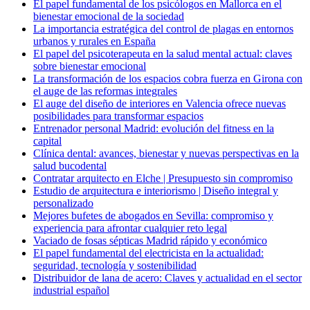
El papel fundamental de los psicólogos en Mallorca en el
bienestar emocional de la sociedad
La importancia estratégica del control de plagas en entornos
urbanos y rurales en España
El papel del psicoterapeuta en la salud mental actual: claves
sobre bienestar emocional
La transformación de los espacios cobra fuerza en Girona con
el auge de las reformas integrales
El auge del diseño de interiores en Valencia ofrece nuevas
posibilidades para transformar espacios
Entrenador personal Madrid: evolución del fitness en la
capital
Clínica dental: avances, bienestar y nuevas perspectivas en la
salud bucodental
Contratar arquitecto en Elche | Presupuesto sin compromiso
Estudio de arquitectura e interiorismo | Diseño integral y
personalizado
Mejores bufetes de abogados en Sevilla: compromiso y
experiencia para afrontar cualquier reto legal
Vaciado de fosas sépticas Madrid rápido y económico
El papel fundamental del electricista en la actualidad:
seguridad, tecnología y sostenibilidad
Distribuidor de lana de acero: Claves y actualidad en el sector
industrial español