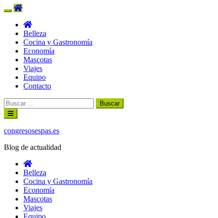
Belleza
Cocina y Gastronomía
Economía
Mascotas
Viajes
Equipo
Contacto
Buscar:
Ir
al
contenido
congresosespas.es
Blog de actualidad
Belleza
Cocina y Gastronomía
Economía
Mascotas
Viajes
Equipo