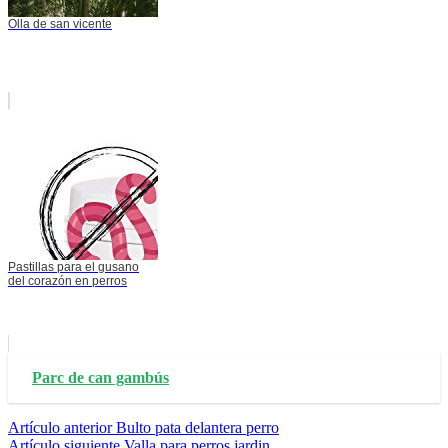
Olla de san vicente
Pastillas para el gusano
del corazón en perros
Parc de can gambús
Seguir
Artículo anterior
Bulto pata delantera perro
Artículo siguiente
Valla para perros jardin