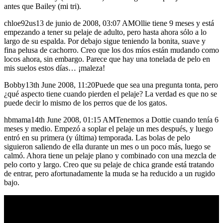
antes que Bailey (mi tri).
chloe92us13 de junio de 2008, 03:07 AMOllie tiene 9 meses y está
empezando a tener su pelaje de adulto, pero hasta ahora sólo a lo
largo de su espalda. Por debajo sigue teniendo la bonita, suave y
fina pelusa de cachorro. Creo que los dos míos están mudando como
locos ahora, sin embargo. Parece que hay una tonelada de pelo en
mis suelos estos días… ¡maleza!
Bobby13th June 2008, 11:20Puede que sea una pregunta tonta, pero
¿qué aspecto tiene cuando pierden el pelaje? La verdad es que no se
puede decir lo mismo de los perros que de los gatos.
hbmama14th June 2008, 01:15 AMTenemos a Dottie cuando tenía 6
meses y medio. Empezó a soplar el pelaje un mes después, y luego
entró en su primera (y última) temporada. Las bolas de pelo
siguieron saliendo de ella durante un mes o un poco más, luego se
calmó. Ahora tiene un pelaje plano y combinado con una mezcla de
pelo corto y largo. Creo que su pelaje de chica grande está tratando
de entrar, pero afortunadamente la muda se ha reducido a un rugido
bajo.