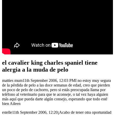
el cavalier king charles spaniel tiene
alergia a la muda de pelo
matties mum11th September 2006, 12:03 PMI no estoy muy segura
de la pérdida de pelo a las doce semanas de edad, creo que pierden
un poco de pelo de cachorro, pero si estás preocupada llama por
teléfono al veterinario para que te aconseje, o tal vez haya alguien
más aquí que pueda darte algún consejo, esperando que todo esté
bien Aileen
estelle11th September 2006, 12:20¡Acabo de tener otra oportunidad