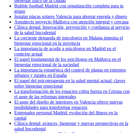
bienestar físico de la ciudad
Bubble football Madrid con organización completa para tu
grupo
Instalar placas solares Valencia para ahorrar energía y dinero
Arquitecto proyecto Mallorca con atención integral y cercana
Clínica dental: Innovación, prevención y confianza al servicio
de la salud bucodental
La creciente demanda de psicologos en Malaga impulsa el
bienestar emocional en la provincia
La importancia de acudir a psicólogos en Madrid en el
contexto actual
El papel fundamental de los psicólogos en Mallorca en el
bienestar emocional de la sociedad
La importancia estratégica del control de plagas en entornos
urbanos y rurales en España
El papel del psicoterapeuta en la salud mental actual: claves
sobre bienestar emocional
La transformación de los espacios cobra fuerza en Girona con
el auge de las reformas integrales
El auge del diseño de interiores en Valencia ofrece nuevas
posibilidades para transformar espacios
Entrenador personal Madrid: evolución del fitness en la
capital
Clínica dental: avances, bienestar y nuevas perspectivas en la
salud bucodental