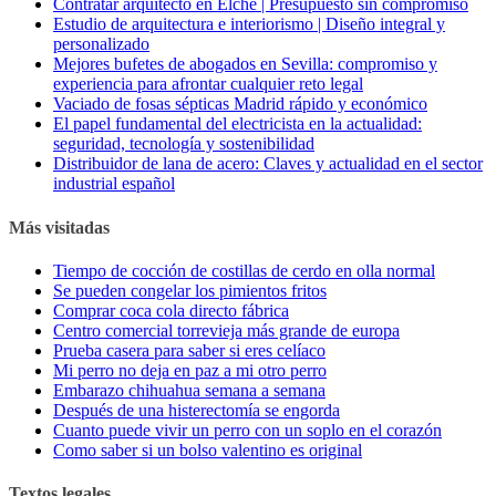
Contratar arquitecto en Elche | Presupuesto sin compromiso
Estudio de arquitectura e interiorismo | Diseño integral y
personalizado
Mejores bufetes de abogados en Sevilla: compromiso y
experiencia para afrontar cualquier reto legal
Vaciado de fosas sépticas Madrid rápido y económico
El papel fundamental del electricista en la actualidad:
seguridad, tecnología y sostenibilidad
Distribuidor de lana de acero: Claves y actualidad en el sector
industrial español
Más visitadas
Tiempo de cocción de costillas de cerdo en olla normal
Se pueden congelar los pimientos fritos
Comprar coca cola directo fábrica
Centro comercial torrevieja más grande de europa
Prueba casera para saber si eres celíaco
Mi perro no deja en paz a mi otro perro
Embarazo chihuahua semana a semana
Después de una histerectomía se engorda
Cuanto puede vivir un perro con un soplo en el corazón
Como saber si un bolso valentino es original
Textos legales