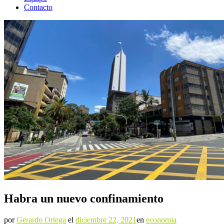
Contacto
Habra un nuevo confinamiento
por
Gerardo Ortega
el
diciembre 22, 2021
en
economia