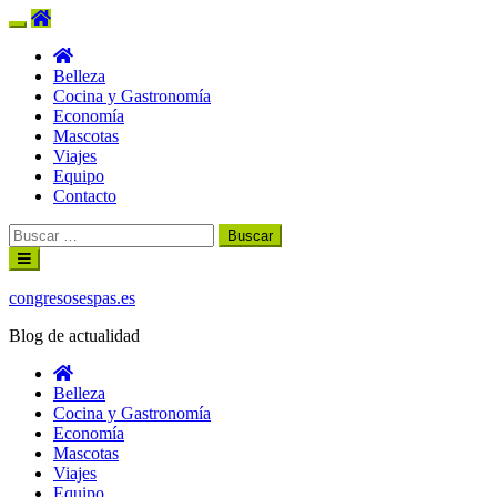
Belleza
Cocina y Gastronomía
Economía
Mascotas
Viajes
Equipo
Contacto
Buscar:
Ir
al
contenido
congresosespas.es
Blog de actualidad
Belleza
Cocina y Gastronomía
Economía
Mascotas
Viajes
Equipo