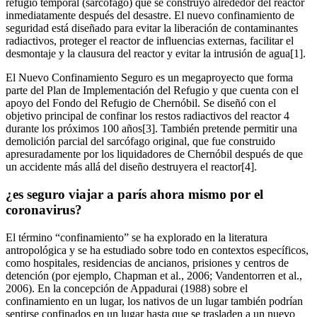
refugio temporal (sarcófago) que se construyó alrededor del reactor
inmediatamente después del desastre. El nuevo confinamiento de
seguridad está diseñado para evitar la liberación de contaminantes
radiactivos, proteger el reactor de influencias externas, facilitar el
desmontaje y la clausura del reactor y evitar la intrusión de agua[1].
El Nuevo Confinamiento Seguro es un megaproyecto que forma
parte del Plan de Implementación del Refugio y que cuenta con el
apoyo del Fondo del Refugio de Chernóbil. Se diseñó con el
objetivo principal de confinar los restos radiactivos del reactor 4
durante los próximos 100 años[3]. También pretende permitir una
demolición parcial del sarcófago original, que fue construido
apresuradamente por los liquidadores de Chernóbil después de que
un accidente más allá del diseño destruyera el reactor[4].
¿es seguro viajar a parís ahora mismo por el
coronavirus?
El término “confinamiento” se ha explorado en la literatura
antropológica y se ha estudiado sobre todo en contextos específicos,
como hospitales, residencias de ancianos, prisiones y centros de
detención (por ejemplo, Chapman et al., 2006; Vandentorren et al.,
2006). En la concepción de Appadurai (1988) sobre el
confinamiento en un lugar, los nativos de un lugar también podrían
sentirse confinados en un lugar hasta que se trasladen a un nuevo