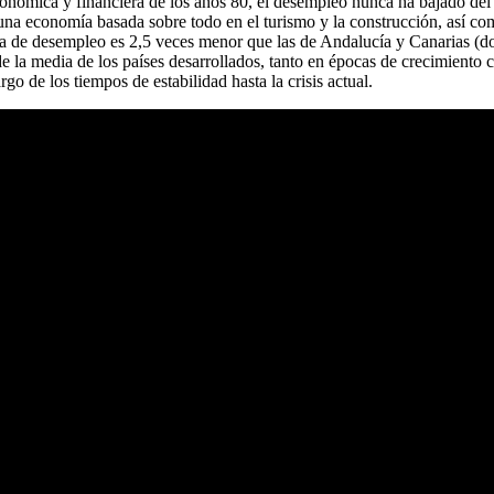
 económica y financiera de los años 80, el desempleo nunca ha bajado de
 una economía basada sobre todo en el turismo y la construcción, así como
sa de desempleo es 2,5 veces menor que las de Andalucía y Canarias (do
e la media de los países desarrollados, tanto en épocas de crecimiento co
rgo de los tiempos de estabilidad hasta la crisis actual.