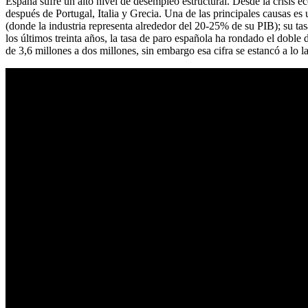
España sufre un alto nivel de desempleo estructural. Desde la crisis
después de Portugal, Italia y Grecia. Una de las principales causas es
(donde la industria representa alrededor del 20-25% de su PIB); su ta
los últimos treinta años, la tasa de paro española ha rondado el doble d
de 3,6 millones a dos millones, sin embargo esa cifra se estancó a lo la