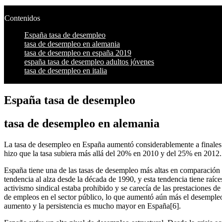
Contenidos
España tasa de desempleo
tasa de desempleo en alemania
tasa de desempleo en españa 2019
españa tasa de desempleo adultos jóvenes
tasa de desempleo en italia
España tasa de desempleo
tasa de desempleo en alemania
La tasa de desempleo en España aumentó considerablemente a finales d
hizo que la tasa subiera más allá del 20% en 2010 y del 25% en 2012.
España tiene una de las tasas de desempleo más altas en comparación
tendencia al alza desde la década de 1990, y esta tendencia tiene raí
activismo sindical estaba prohibido y se carecía de las prestaciones d
de empleos en el sector público, lo que aumentó aún más el desemple
aumento y la persistencia es mucho mayor en España[6].