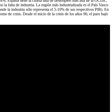
l 8%. España tiene la cuarta tasa de desempleo más alta de la OCDE,
 la falta de industria. La región más industrializada es el País Vasco
nde la industria sólo representa el 5-10% de sus respectivos PIB). En
mo de crisis. Desde el inicio de la crisis de los años 90, el paro bajó