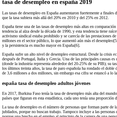
tasa de desempleo en españa 2019
Las tasas de desempleo en España aumentaron fuertemente a finales de
que la tasa subiera más allá del 20% en 2010 y del 25% en 2012.
España tiene una de las tasas de desempleo más altas en comparación
tendencia al alza desde la década de 1990, y esta tendencia tiene raí
activismo sindical estaba prohibido y se carecía de las prestaciones de
millones en el sector público, lo que aumentó aún más el desempleo[
y la persistencia es mucho mayor en España[6].
España sufre un alto nivel de desempleo estructural. Desde la crisis
después de Portugal, Italia y Grecia. Una de las principales causas es
(donde la industria representa alrededor del 20-25% de su PIB); su ta
los últimos treinta años, la tasa de paro española ha rondado el doble d
de 3,6 millones a dos millones, sin embargo esa cifra se estancó a lo la
españa tasa de desempleo adultos jóvenes
En 2017, Burkina Faso tenía la tasa de desempleo más alta del mundo,
países que figuran en esta estadística, cada uno tenía una proporción 
La tasa de desempleo es el número de personas que forman parte de la 
jubilados, porque no buscan trabajo. Tampoco incluye a las personas 
porque una brecha en el empleo al principio de la carrera de una pers