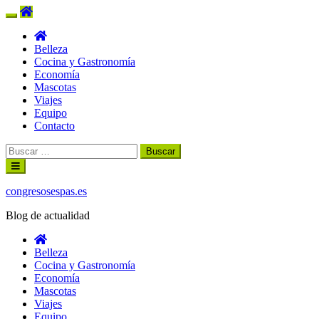
Belleza
Cocina y Gastronomía
Economía
Mascotas
Viajes
Equipo
Contacto
Buscar:
Ir
al
contenido
congresosespas.es
Blog de actualidad
Belleza
Cocina y Gastronomía
Economía
Mascotas
Viajes
Equipo