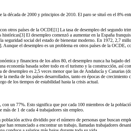
 la década de 2000 y principios de 2010. El paro se situó en el 8% entr
 con otros países de la OCDE[1] La tasa de desempleo del segundo trim
ces históricas[3] El desempleo comenzó a aumentar en la España franquis
 la seguridad social del estado de bienestar moderno. En 1972, 2,7 millo
5]. Aunque el desempleo es un problema en otros países de la OCDE, co
 económica y financiera de los años 80, el desempleo nunca ha bajado de
 una economía basada sobre todo en el turismo y la construcción, así como
sa de desempleo es 2,5 veces menor que las de Andalucía y Canarias (do
e la media de los países desarrollados, tanto en épocas de crecimiento co
rgo de los tiempos de estabilidad hasta la crisis actual.
 con un 77%. Esto significa que por cada 100 miembros de la población
de más de 1 de cada 4 trabajadores sin empleo.
población activa dividido por el número de personas que buscan empleo p
que han renunciado a encontrar un trabajo, llamadas trabajadores desa
ona conduce a salarios más bajos durante toda su vida.