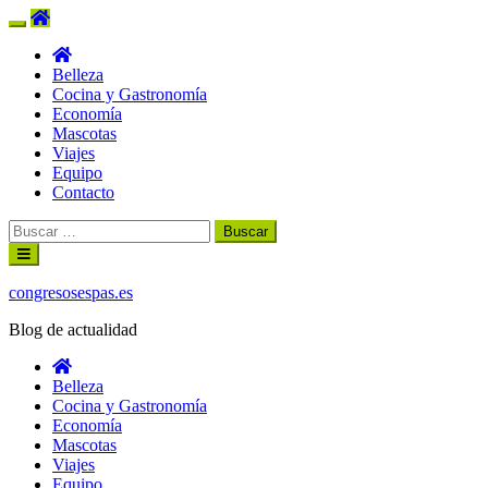
Belleza
Cocina y Gastronomía
Economía
Mascotas
Viajes
Equipo
Contacto
Buscar:
Ir
al
contenido
congresosespas.es
Blog de actualidad
Belleza
Cocina y Gastronomía
Economía
Mascotas
Viajes
Equipo