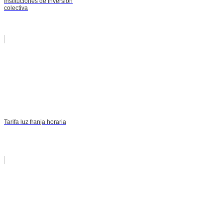
Instituciones de inversion
colectiva
Tarifa luz franja horaria