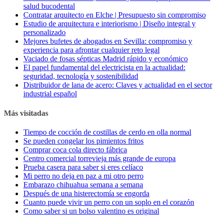
salud bucodental
Contratar arquitecto en Elche | Presupuesto sin compromiso
Estudio de arquitectura e interiorismo | Diseño integral y
personalizado
Mejores bufetes de abogados en Sevilla: compromiso y
experiencia para afrontar cualquier reto legal
Vaciado de fosas sépticas Madrid rápido y económico
El papel fundamental del electricista en la actualidad:
seguridad, tecnología y sostenibilidad
Distribuidor de lana de acero: Claves y actualidad en el sector
industrial español
Más visitadas
Tiempo de cocción de costillas de cerdo en olla normal
Se pueden congelar los pimientos fritos
Comprar coca cola directo fábrica
Centro comercial torrevieja más grande de europa
Prueba casera para saber si eres celíaco
Mi perro no deja en paz a mi otro perro
Embarazo chihuahua semana a semana
Después de una histerectomía se engorda
Cuanto puede vivir un perro con un soplo en el corazón
Como saber si un bolso valentino es original