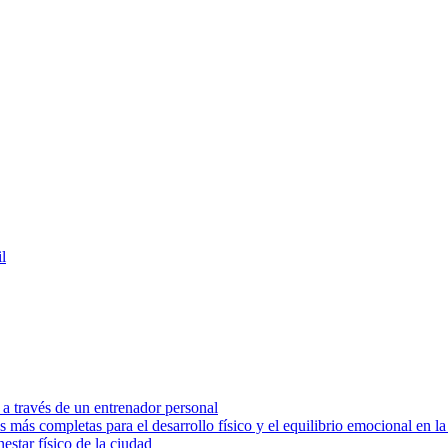
l
 a través de un entrenador personal
s más completas para el desarrollo físico y el equilibrio emocional en 
star físico de la ciudad