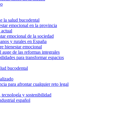
po
de la salud bucodental
star emocional en la provincia
 actual
star emocional de la sociedad
banos y rurales en España
bre bienestar emocional
 auge de las reformas integrales
bilidades para transformar espacios
salud bucodental
nalizado
ia para afrontar cualquier reto legal
, tecnología y sostenibilidad
ndustrial español