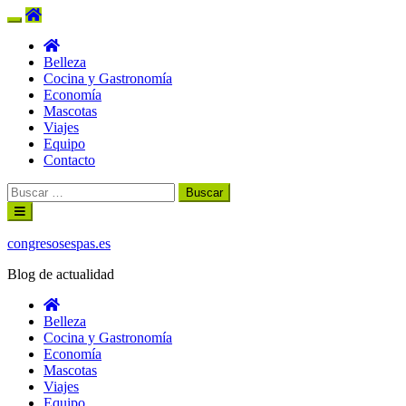
Belleza
Cocina y Gastronomía
Economía
Mascotas
Viajes
Equipo
Contacto
Buscar:
Ir
al
contenido
congresosespas.es
Blog de actualidad
Belleza
Cocina y Gastronomía
Economía
Mascotas
Viajes
Equipo