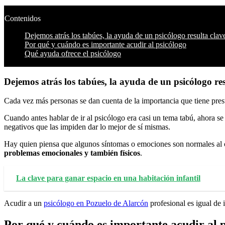
Contenidos
Dejemos atrás los tabúes, la ayuda de un psicólogo resulta clav
Por qué y cuándo es importante acudir al psicólogo
Qué ayuda ofrece el psicólogo
Dejemos atrás los tabúes, la ayuda de un psicólogo re
Cada vez más personas se dan cuenta de la importancia que tiene presta
Cuando antes hablar de ir al psicólogo era casi un tema tabú, ahora s
negativos que las impiden dar lo mejor de sí mismas.
Hay quien piensa que algunos síntomas o emociones son normales al c
problemas emocionales y también físicos
.
La clave para ganar espacio en una habitación infantil
Acudir a un
psicólogo en Pozuelo de Alarcón
profesional es igual de
Por qué y cuándo es importante acudir al 