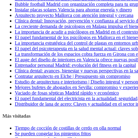
Bubble football Madrid con organización completa para tu gru
Instalar placas solares Valencia para ahorrar energía y dinero
Arquitecto proyecto Mallorca con atención integral y cercana
Clínica dental: Innovación, prevención y confianza al servicio 
La creciente demanda de psicologos en Malaga impulsa el biene
La importancia de acudir a psicólogos en Madrid en el contexto
El papel fundamental de los psicólogos en Mallorca en el biene
La importancia estratégica del control de plagas en entornos ur
El papel del psicoterapeuta en la salud mental actual: claves so
La transformación de los espacios cobra fuerza en Girona con el
El auge del diseño de interiores en Valencia ofrece nuevas posi
Entrenador personal Madrid: evolución del fitness en la capital
Clínica dental: avances, bienestar y nuevas perspectivas en la 
Contratar arquitecto en Elche | Presupuesto sin compromiso
Estudio de arquitectura e interiorismo | Diseño integral y perso
Mejores bufetes de abogados en Sevilla: compromiso y experienc
Vaciado de fosas sépticas Madrid rápido y económico
El papel fundamental del electricista en la actualidad: seguridad
Distribuidor de lana de acero: Claves y actualidad en el sector i
Más visitadas
Tiempo de cocción de costillas de cerdo en olla normal
Se pueden congelar los pimientos fritos