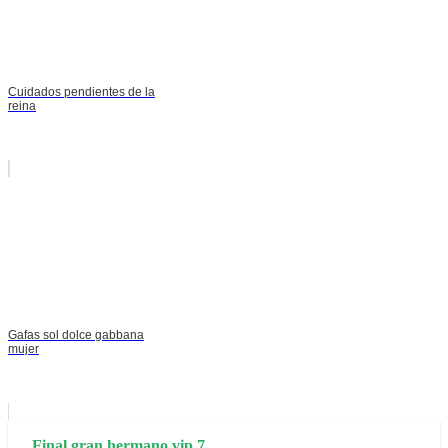
Cuidados pendientes de la
reina
Gafas sol dolce gabbana
mujer
Final gran hermano vip 7