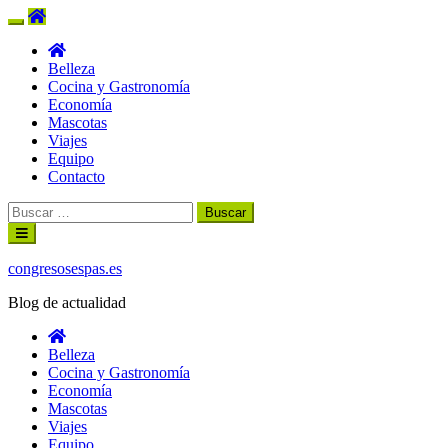
Belleza
Cocina y Gastronomía
Economía
Mascotas
Viajes
Equipo
Contacto
Buscar:
Ir
al
contenido
congresosespas.es
Blog de actualidad
Belleza
Cocina y Gastronomía
Economía
Mascotas
Viajes
Equipo