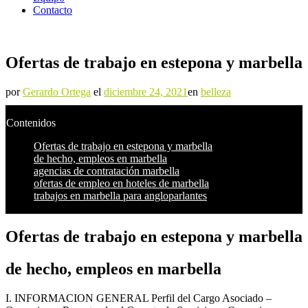
Contacto
Ofertas de trabajo en estepona y marbella
por
Gerardo Ortega
el
diciembre 24, 2021
en
belleza
Contenidos
Ofertas de trabajo en estepona y marbella
de hecho, empleos en marbella
agencias de contratación marbella
ofertas de empleo en hoteles de marbella
trabajos en marbella para angloparlantes
Ofertas de trabajo en estepona y marbella
de hecho, empleos en marbella
I. INFORMACION GENERAL Perfil del Cargo Asociado –