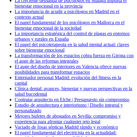
La creciente demanda de psicologos en Malaga impulsa el
bienestar emocional en la provincia
La importancia de acudir a psicólogos en Madrid en el
contexto actual
El papel fundamental de los psicólogos en Mallorca en el
bienestar emocional de la sociedad
La importancia estratégica del control de plagas en entornos
urbanos y rurales en España
El papel del psicoterapeuta en la salud mental actual: claves
sobre bienestar emocional
La transformación de los espacios cobra fuerza en Girona con
el auge de las reformas integrales
El auge del diseño de interiores en Valencia ofrece nuevas
posibilidades para transformar espacios
Entrenador personal Madrid: evolución del fitness en la
capital
Clínica dental: avances, bienestar y nuevas perspectivas en la
salud bucodental
Contratar arquitecto en Elche | Presupuesto sin compromiso
Estudio de arquitectura e interiorismo | Diseño integral y
personalizado
Mejores bufetes de abogados en Sevilla: compromiso y
experiencia para afrontar cualquier reto legal
Vaciado de fosas sépticas Madrid rápido y económico
El papel fundamental del electricista en la actualidad: