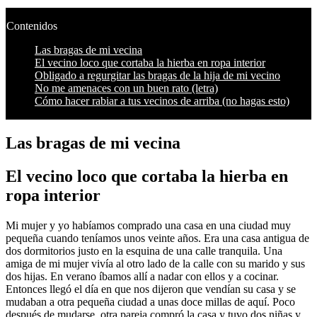
Contenidos
Las bragas de mi vecina
El vecino loco que cortaba la hierba en ropa interior
Obligado a regurgitar las bragas de la hija de mi vecino
No me amenaces con un buen rato (letra)
Cómo hacer rabiar a tus vecinos de arriba (no hagas esto)
Las bragas de mi vecina
El vecino loco que cortaba la hierba en
ropa interior
Mi mujer y yo habíamos comprado una casa en una ciudad muy
pequeña cuando teníamos unos veinte años. Era una casa antigua de
dos dormitorios justo en la esquina de una calle tranquila. Una
amiga de mi mujer vivía al otro lado de la calle con su marido y sus
dos hijas. En verano íbamos allí a nadar con ellos y a cocinar.
Entonces llegó el día en que nos dijeron que vendían su casa y se
mudaban a otra pequeña ciudad a unas doce millas de aquí. Poco
después de mudarse, otra pareja compró la casa y tuvo dos niñas y