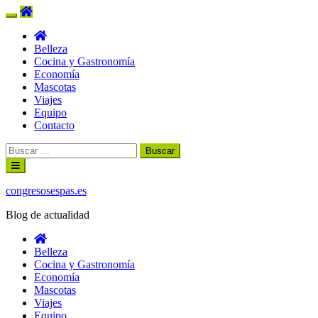
Belleza
Cocina y Gastronomía
Economía
Mascotas
Viajes
Equipo
Contacto
Buscar:
Ir
al
contenido
congresosespas.es
Blog de actualidad
Belleza
Cocina y Gastronomía
Economía
Mascotas
Viajes
Equipo