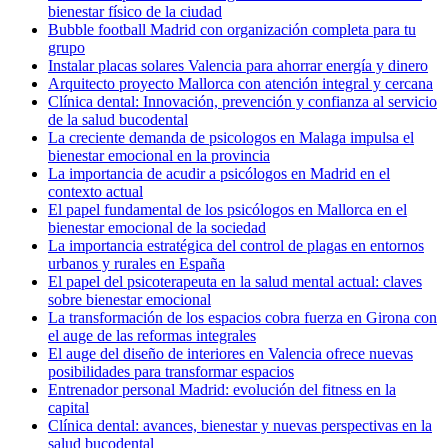
bienestar físico de la ciudad
Bubble football Madrid con organización completa para tu
grupo
Instalar placas solares Valencia para ahorrar energía y dinero
Arquitecto proyecto Mallorca con atención integral y cercana
Clínica dental: Innovación, prevención y confianza al servicio
de la salud bucodental
La creciente demanda de psicologos en Malaga impulsa el
bienestar emocional en la provincia
La importancia de acudir a psicólogos en Madrid en el
contexto actual
El papel fundamental de los psicólogos en Mallorca en el
bienestar emocional de la sociedad
La importancia estratégica del control de plagas en entornos
urbanos y rurales en España
El papel del psicoterapeuta en la salud mental actual: claves
sobre bienestar emocional
La transformación de los espacios cobra fuerza en Girona con
el auge de las reformas integrales
El auge del diseño de interiores en Valencia ofrece nuevas
posibilidades para transformar espacios
Entrenador personal Madrid: evolución del fitness en la
capital
Clínica dental: avances, bienestar y nuevas perspectivas en la
salud bucodental