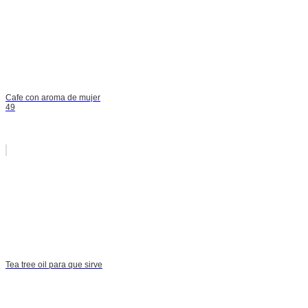
Cafe con aroma de mujer
49
Tea tree oil para que sirve