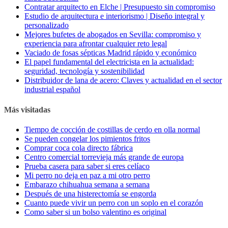
Contratar arquitecto en Elche | Presupuesto sin compromiso
Estudio de arquitectura e interiorismo | Diseño integral y
personalizado
Mejores bufetes de abogados en Sevilla: compromiso y
experiencia para afrontar cualquier reto legal
Vaciado de fosas sépticas Madrid rápido y económico
El papel fundamental del electricista en la actualidad:
seguridad, tecnología y sostenibilidad
Distribuidor de lana de acero: Claves y actualidad en el sector
industrial español
Más visitadas
Tiempo de cocción de costillas de cerdo en olla normal
Se pueden congelar los pimientos fritos
Comprar coca cola directo fábrica
Centro comercial torrevieja más grande de europa
Prueba casera para saber si eres celíaco
Mi perro no deja en paz a mi otro perro
Embarazo chihuahua semana a semana
Después de una histerectomía se engorda
Cuanto puede vivir un perro con un soplo en el corazón
Como saber si un bolso valentino es original