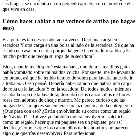
sus bragas, se encuentra en un pequeño aprieto, con el novio de ella
que vive en casa.
Cómo hacer rabiar a tus vecinos de arriba (no hagas
esto)
Esa perra es tan desconsiderada a veces. Dejó una carga en la
secadora Y otra carga en una bolsa al lado de la secadora. Sé que ha
estado en casa todo el día porque la gente ha entrado y salido. ¿Es
mucho pedir que recoja su ropa de la secadora?
Bien, cuando me desperté esta mañana, uno de mis malditos gatos
había vomitado sobre mi maldita colcha. Por suerte, me he levantado
temprano, así que he tenido tiempo de sobra para lavarla antes de ir
a trabajar. O eso pensé. Debería haber sabido que habría una carga
de ropa en la lavadora Y en la secadora. De todos modos, mientras
sacaba la ropa de la lavadora, descubrí estos calzoncillos de flores
rosas con adornos de encaje marrón. Me parece curioso que las
bragas de las mujeres suelen tener un lazo encima de la entrepierna.
¿Qué pasa con eso? ¿Están envolviendo su cooter como un regalo
de Navidad? Tal vez yo también quiera envolver mi salchicha
como un regalo, hacer que mi paquete sea un paquete, por así
decirlo. ¿Cómo es que los calzoncillos de los hombres no parecen
algo que querrías desenvolver? Para reflexionar.